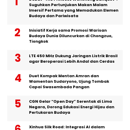
Suguhkan Pertunjukan Makan Malam
Imersif Pertama yang Memadukan Elemen
Budaya dan Pariwisata
Inisiatif Kerja sama Promosi Warisan
Budaya Dunia Diluncurkan di Chongzuo,
Tiongkok
LTE 450 MHz Dukung Jaringan Listrik Brasil
agar Beroperasi Lebih Andal dan Cerdas
Duet Kompak Mentan Amran dan
Wamentan Sudaryono, Ujung Tombak
Capai Swasembada Pangan
CGN Gelar “Open Day” Serentak di Lima
Negara, Dorong Edukasi Energi Hijau dan
Pertukaran Budaya
Xinhua Silk Road: Integrasi AI dalam