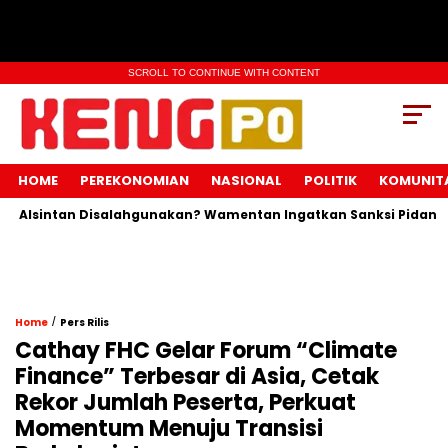
SCROLL TO CONTINUE WITH CONTENT
HOME
PEREKONOMIAN
NASIONAL
POLITIK
KOMUNIT
intan Disalahgunakan? Wamentan Ingatkan Sanksi Pidana Menan
/
Home
Pers Rilis
Cathay FHC Gelar Forum “Climate
Finance” Terbesar di Asia, Cetak
Rekor Jumlah Peserta, Perkuat
Momentum Menuju Transisi