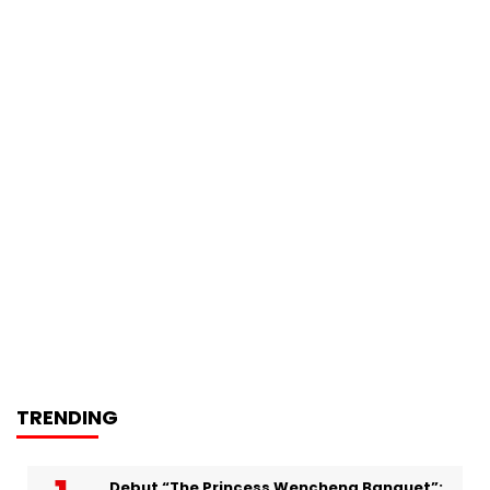
TRENDING
Debut “The Princess Wencheng Banquet”: