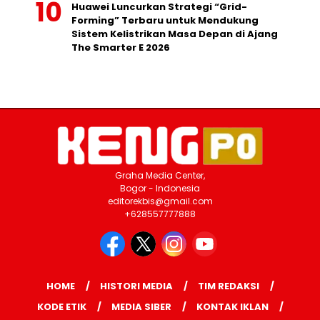
Huawei Luncurkan Strategi “Grid-
Forming” Terbaru untuk Mendukung
Sistem Kelistrikan Masa Depan di Ajang
The Smarter E 2026
Graha Media Center,
Bogor - Indonesia
editorekbis@gmail.com
+628557777888
HOME
HISTORI MEDIA
TIM REDAKSI
KODE ETIK
MEDIA SIBER
KONTAK IKLAN