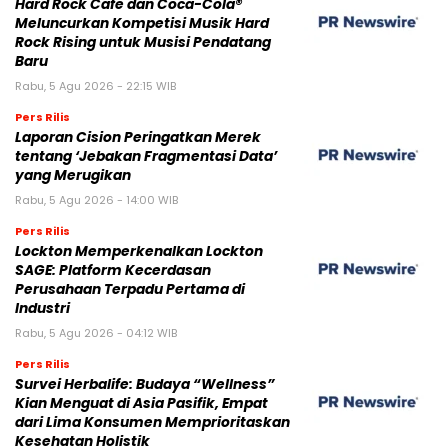
Hard Rock Cafe dan Coca-Cola®
Meluncurkan Kompetisi Musik Hard
Rock Rising untuk Musisi Pendatang
Baru
Rabu, 5 Agu 2026 - 22:15 WIB
Pers Rilis
Laporan Cision Peringatkan Merek
tentang ‘Jebakan Fragmentasi Data’
yang Merugikan
Rabu, 5 Agu 2026 - 14:00 WIB
Pers Rilis
Lockton Memperkenalkan Lockton
SAGE: Platform Kecerdasan
Perusahaan Terpadu Pertama di
Industri
Rabu, 5 Agu 2026 - 04:12 WIB
Pers Rilis
Survei Herbalife: Budaya “Wellness”
Kian Menguat di Asia Pasifik, Empat
dari Lima Konsumen Memprioritaskan
Kesehatan Holistik