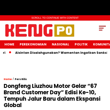
SCROLL TO CONTINUE WITH CONTENT
HOME
PEREKONOMIAN
NASIONAL
POLITIK
KOMUNIT
Alsintan Disalahgunakan? Wamentan Ingatkan Sanksi Pidana
/
Home
Pers Rilis
Dongfeng Liuzhou Motor Gelar “67
Brand Customer Day” Edisi Ke-10,
Tempuh Jalur Baru dalam Ekspansi
Global