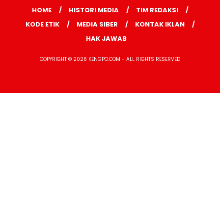
HOME
HISTORI MEDIA
TIM REDAKSI
KODE ETIK
MEDIA SIBER
KONTAK IKLAN
HAK JAWAB
COPYRIGHT © 2026 KENGPO.COM - ALL RIGHTS RESERVED