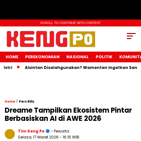
SCROLL TO CONTINUE WITH CONTENT
HOME
PEREKONOMIAN
NASIONAL
POLITIK
KOMUNIT
Alsintan Disalahgunakan? Wamentan Ingatkan Sanksi Pida
/
Home
Pers Rilis
Dreame Tampilkan Ekosistem Pintar
Berbasiskan AI di AWE 2026
Tim Keng Po
- Pewarta
Selasa, 17 Maret 2026
- 16:15 WIB