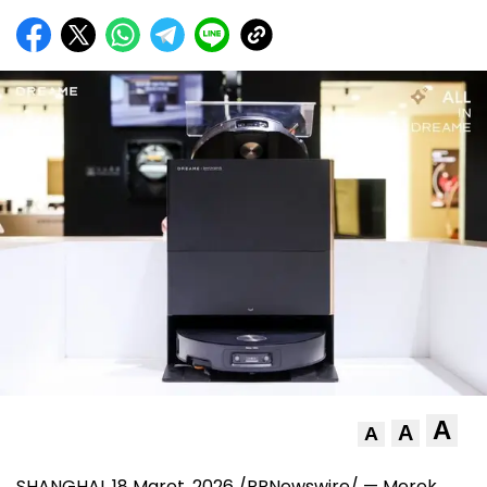
A
A
A
SHANGHAI
,
18 Maret, 2026
/PRNewswire/ — Merek