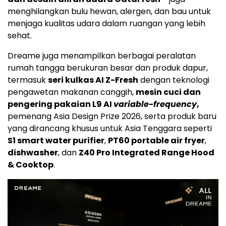
menghilangkan bulu hewan, alergen, dan bau untuk
menjaga kualitas udara dalam ruangan yang lebih
sehat.
Dreame juga menampilkan berbagai peralatan
rumah tangga berukuran besar dan produk dapur,
termasuk
seri kulkas AI Z-Fresh
dengan teknologi
pengawetan makanan canggih,
mesin cuci dan
pengering pakaian L9 AI
variable-frequency
,
pemenang Asia Design Prize 2026, serta produk baru
yang dirancang khusus untuk Asia Tenggara seperti
S1 smart water purifier
,
PT60 portable air fryer
,
dishwasher
, dan
Z40 Pro Integrated Range Hood
& Cooktop
.