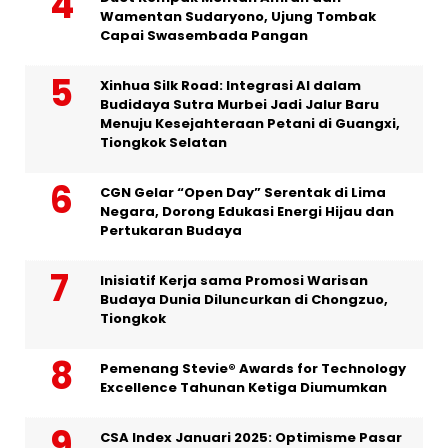
Wamentan Sudaryono, Ujung Tombak
Capai Swasembada Pangan
Xinhua Silk Road: Integrasi AI dalam
Budidaya Sutra Murbei Jadi Jalur Baru
Menuju Kesejahteraan Petani di Guangxi,
Tiongkok Selatan
CGN Gelar “Open Day” Serentak di Lima
Negara, Dorong Edukasi Energi Hijau dan
Pertukaran Budaya
Inisiatif Kerja sama Promosi Warisan
Budaya Dunia Diluncurkan di Chongzuo,
Tiongkok
Pemenang Stevie® Awards for Technology
Excellence Tahunan Ketiga Diumumkan
CSA Index Januari 2025: Optimisme Pasar