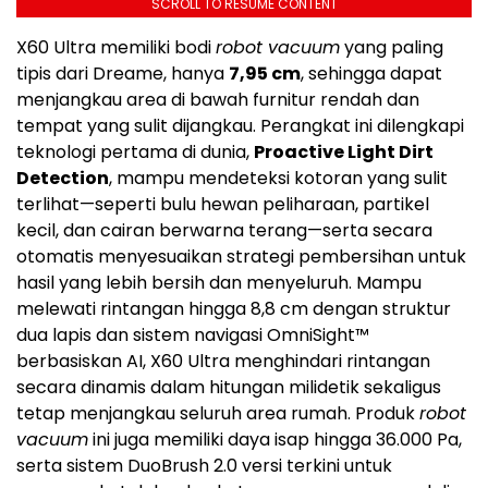
SCROLL TO RESUME CONTENT
X60 Ultra memiliki bodi
robot vacuum
yang paling
tipis dari Dreame, hanya
7,95 cm
, sehingga dapat
menjangkau area di bawah furnitur rendah dan
tempat yang sulit dijangkau. Perangkat ini dilengkapi
teknologi pertama di dunia,
Proactive Light Dirt
Detection
, mampu mendeteksi kotoran yang sulit
terlihat—seperti bulu hewan peliharaan, partikel
kecil, dan cairan berwarna terang—serta secara
otomatis menyesuaikan strategi pembersihan untuk
hasil yang lebih bersih dan menyeluruh. Mampu
melewati rintangan hingga 8,8 cm dengan struktur
dua lapis dan sistem navigasi OmniSight™
berbasiskan AI, X60 Ultra menghindari rintangan
secara dinamis dalam hitungan milidetik sekaligus
tetap menjangkau seluruh area rumah. Produk
robot
vacuum
ini juga memiliki daya isap hingga 36.000 Pa,
serta sistem DuoBrush 2.0 versi terkini untuk