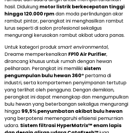
hasil. Didukung
motor listrik berkecepatan tinggi
hingga 120.000 rpm
dan moda perlindungan akar
rambut pintar, perangkat ini menghasilkan rambut
lurus seperti di salon profesional sekaligus
mengurangi kerusakan rambut akibat udara panas.
Untuk kategori produk
smart environmental
,
Dreame memperkenalkan
FP10 Air Purifier
,
dirancang khusus untuk rumah dengan hewan
peliharaan. Perangkat ini memiliki
sistem
pengumpulan bulu hewan 360°
pertama di
industri, serta kompartemen penyimpanan tertutup
yang terlihat oleh pengguna. Dengan demikian,
perangkat ini dapat menangkap dan mengumpulkan
bulu hewan yang beterbangan sekaligus mengurangi
hingga
99,5% penyumbatan akibat bulu hewan
yang berpotensi memengaruhi efisiensi pemurnian
udara.
Sistem filtrasi HyperMatrix™ enam lapis
dan desain aliran udara CataFresh™
juga