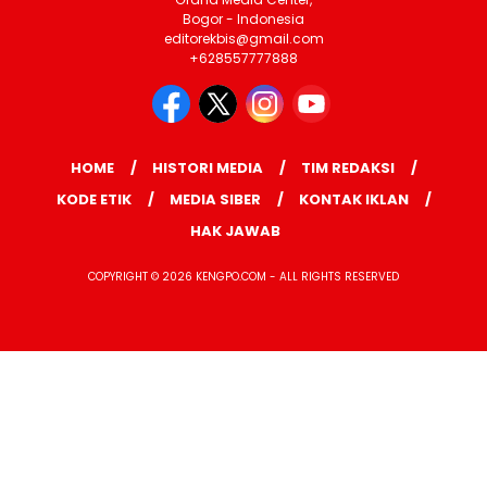
Bogor - Indonesia
editorekbis@gmail.com
+628557777888
HOME
HISTORI MEDIA
TIM REDAKSI
KODE ETIK
MEDIA SIBER
KONTAK IKLAN
HAK JAWAB
COPYRIGHT © 2026 KENGPO.COM - ALL RIGHTS RESERVED