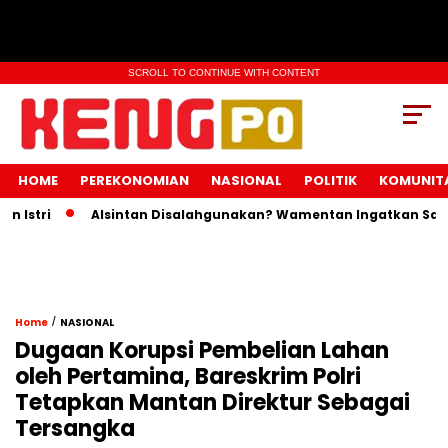
SCROLL TO CONTINUE WITH CONTENT
HOME
PEREKONOMIAN
NASIONAL
POLITIK
KOMUNIT
Istri
Alsintan Disalahgunakan? Wamentan Ingatkan Sanksi
/
Home
NASIONAL
Dugaan Korupsi Pembelian Lahan
oleh Pertamina, Bareskrim Polri
Tetapkan Mantan Direktur Sebagai
Tersangka