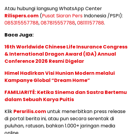
Atau hubungi langsung WhatsApp Center
Rilispers.com
(
Pusat Siaran Pers
Indonesia /PSPI):
085315557788
,
087815557788
,
08111157788
.
Baca Juga:
16th Worldwide Chinese Life Insurance Congress
& International Dragon Award (IDA) Annual
Conference 2026 Resmi Digelar
Himel Hadirkan Visi Hunian Modern melalui
Kampanye Global “Dream Home”
FAMILIARITÉ: Ketika Sinema dan Sastra Bertemu
dalam Sebuah Karya Puitis
Klik
Persrilis.com
untuk menerbitkan press release
di portal berita ini, atau pun secara serentak di
puluhan, ratusan, bahkan 1.000+ jaringan media
online.