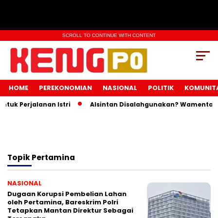
SCROLL TO CONTINUE WITH CONTENT
HOME
PEREKONOMIAN
NASIONAL
POLITIK
KOMUNIT
uk Perjalanan Istri
Alsintan Disalahgunakan? Wamentan In
Topik
Pertamina
NASIONAL
Dugaan Korupsi Pembelian Lahan
oleh Pertamina, Bareskrim Polri
Tetapkan Mantan Direktur Sebagai