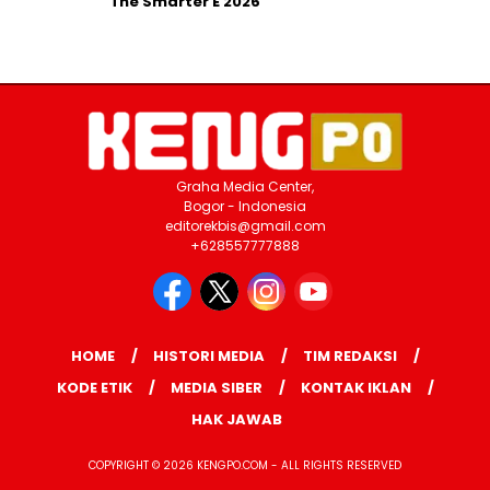
The Smarter E 2026
Graha Media Center,
Bogor - Indonesia
editorekbis@gmail.com
+628557777888
HOME
HISTORI MEDIA
TIM REDAKSI
KODE ETIK
MEDIA SIBER
KONTAK IKLAN
HAK JAWAB
COPYRIGHT © 2026 KENGPO.COM - ALL RIGHTS RESERVED