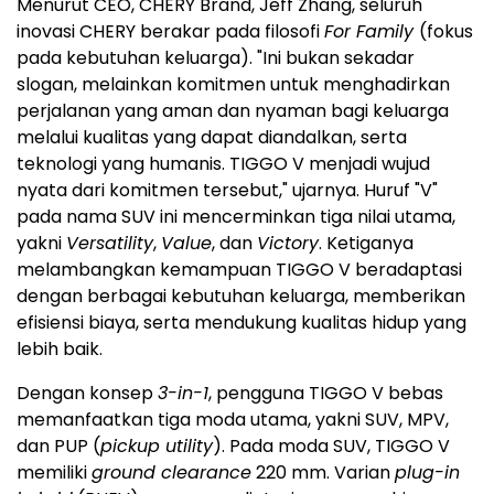
Menurut CEO, CHERY Brand, Jeff Zhang, seluruh
inovasi CHERY berakar pada filosofi
For Family
(fokus
pada kebutuhan keluarga). "Ini bukan sekadar
slogan, melainkan komitmen untuk menghadirkan
perjalanan yang aman dan nyaman bagi keluarga
melalui kualitas yang dapat diandalkan, serta
teknologi yang humanis. TIGGO V menjadi wujud
nyata dari komitmen tersebut," ujarnya. Huruf "V"
pada nama SUV ini mencerminkan tiga nilai utama,
yakni
Versatility
,
Value
, dan
Victory
. Ketiganya
melambangkan kemampuan TIGGO V beradaptasi
dengan berbagai kebutuhan keluarga, memberikan
efisiensi biaya, serta mendukung kualitas hidup yang
lebih baik.
Dengan konsep
3-in-1
, pengguna TIGGO V bebas
memanfaatkan tiga moda utama, yakni SUV, MPV,
dan PUP (
pickup utility
). Pada moda SUV, TIGGO V
memiliki
ground clearance
220 mm. Varian
plug-in