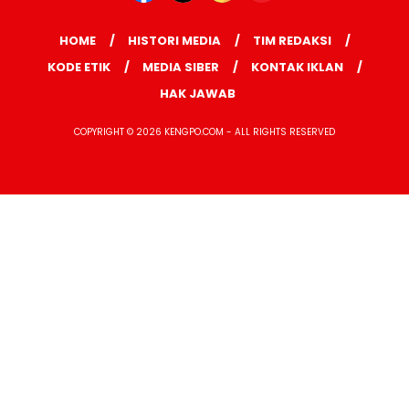
HOME
HISTORI MEDIA
TIM REDAKSI
KODE ETIK
MEDIA SIBER
KONTAK IKLAN
HAK JAWAB
COPYRIGHT © 2026 KENGPO.COM - ALL RIGHTS RESERVED