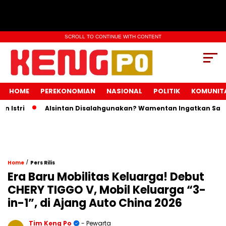
SCROLL TO CONTINUE WITH CONTENT
HOME
PEREKONOMIAN
NASIONAL
POLITIK
KOMUNIT
tri
Alsintan Disalahgunakan? Wamentan Ingatkan Sanksi 
/
Home
Pers Rilis
Era Baru Mobilitas Keluarga! Debut
CHERY TIGGO V, Mobil Keluarga “3-
in-1”, di Ajang Auto China 2026
Tim Keng Po
- Pewarta