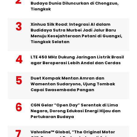
Budaya Dunia Diluncurkan di Chongzuo,
Tiongkok
Xinhua Silk Road: Integrasi AI dalam
Budidaya Sutra Murbei Jadi Jalur Baru
Menuju Kesejahteraan Petani di Guangxi,
Tiongkok Selatan
LTE 450 MHz Dukung Jaringan Listrik Brasil
agar Beroperasi Lebih Andal dan Cerdas
Duet Kompak Mentan Amran dan
Wamentan Sudaryono, Ujung Tombak
Capai Swasembada Pangan
CGN Gelar “Open Day” Serentak di Lima
Negara, Dorong Edukasi Energi Hijau dan
Pertukaran Budaya
Valvoline™ Global, “The Original Motor