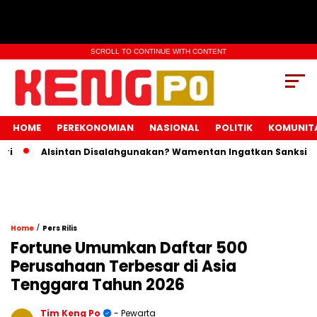
SCROLL TO CONTINUE WITH CONTENT
HOME
PEREKONOMIAN
NASIONAL
POLITIK
KOMUNIT
Alsintan Disalahgunakan? Wamentan Ingatkan Sanksi Pidan
/
Home
Pers Rilis
Fortune Umumkan Daftar 500
Perusahaan Terbesar di Asia
Tenggara Tahun 2026
Tim Keng Po
- Pewarta