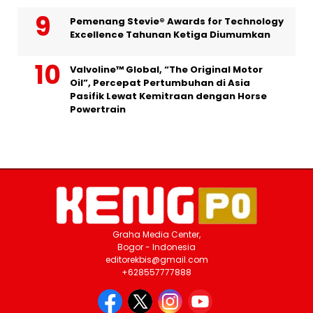
Pemenang Stevie® Awards for Technology
Excellence Tahunan Ketiga Diumumkan
Valvoline™ Global, “The Original Motor
Oil”, Percepat Pertumbuhan di Asia
Pasifik Lewat Kemitraan dengan Horse
Powertrain
Graha Media Center,
Bogor - Indonesia
editorekbis@gmail.com
+628557777888