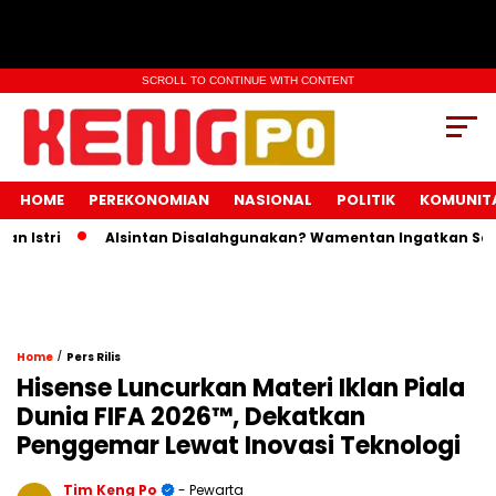
SCROLL TO CONTINUE WITH CONTENT
HOME
PEREKONOMIAN
NASIONAL
POLITIK
KOMUNIT
stri
Alsintan Disalahgunakan? Wamentan Ingatkan Sanksi 
/
Home
Pers Rilis
Hisense Luncurkan Materi Iklan Piala
Dunia FIFA 2026™, Dekatkan
Penggemar Lewat Inovasi Teknologi
Tim Keng Po
- Pewarta