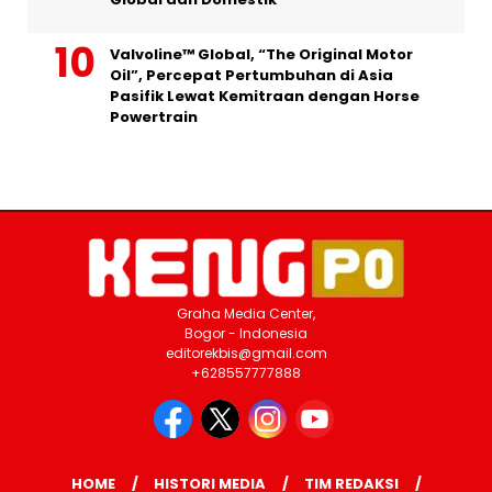
Valvoline™ Global, “The Original Motor
Oil”, Percepat Pertumbuhan di Asia
Pasifik Lewat Kemitraan dengan Horse
Powertrain
Graha Media Center,
Bogor - Indonesia
editorekbis@gmail.com
+628557777888
HOME
HISTORI MEDIA
TIM REDAKSI