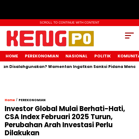
SCROLL TO CONTINUE WITH CONTENT
HOME
PEREKONOMIAN
NASIONAL
POLITIK
KOMUNIT
alahgunakan? Wamentan Ingatkan Sanksi Pidana Menanti Pelang
/
Home
PEREKONOMIAN
Investor Global Mulai Berhati-Hati,
CSA Index Februari 2025 Turun,
Perubahan Arah Investasi Perlu
Dilakukan