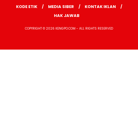
KODE ETIK
MEDIA SIBER
KONTAK IKLAN
HAK JAWAB
COPYRIGHT © 2026 KENGPO.COM - ALL RIGHTS RESERVED