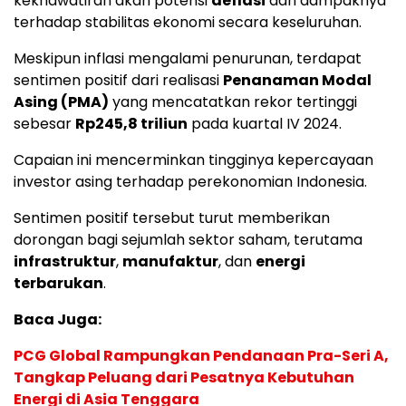
kekhawatiran akan potensi
deflasi
dan dampaknya
terhadap stabilitas ekonomi secara keseluruhan.
Meskipun inflasi mengalami penurunan, terdapat
sentimen positif dari realisasi
Penanaman Modal
Asing (PMA)
yang mencatatkan rekor tertinggi
sebesar
Rp245,8 triliun
pada kuartal IV 2024.
Capaian ini mencerminkan tingginya kepercayaan
investor asing terhadap perekonomian Indonesia.
Sentimen positif tersebut turut memberikan
dorongan bagi sejumlah sektor saham, terutama
infrastruktur
,
manufaktur
, dan
energi
terbarukan
.
Baca Juga:
PCG Global Rampungkan Pendanaan Pra-Seri A,
Tangkap Peluang dari Pesatnya Kebutuhan
Energi di Asia Tenggara