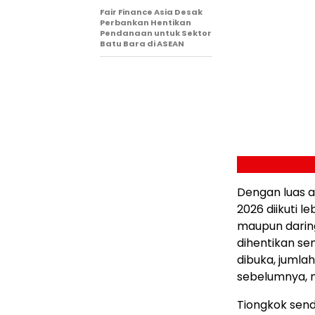
Fair Finance Asia Desak
Perbankan Hentikan
Pendanaan untuk Sektor
Batu Bara di ASEAN
Dengan luas a
2026 diikuti l
maupun daring
dihentikan se
dibuka, jumlah
sebelumnya, m
Tiongkok send