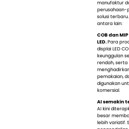
manufaktur dan
perusahaan-p
solusi terbar
antara lain:
COB dan MIP 
LED.
Para pro
displai LED C
keunggulan sep
rendah, serta d
menghadirkan 
pemakaian, da
digunakan unt
komersial.
AI semakin t
AI kini diterap
besar memban
lebih variatif.