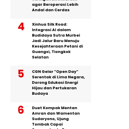
agar Beroperasi Lebih
Andal dan Cerdas
Xinhua Silk Road:
Integrasi AI dalam
Budidaya Sutra Murbei
Jadi Jalur Baru Menuju
Kesejahteraan Petani di
Guangxi, Tiongkok
Selatan
CGN Gelar “Open Day”
Serentak di Lima Negara,
Dorong Edukasi Energi
Hijau dan Pertukaran
Budaya
Duet Kompak Mentan
Amran dan Wamentan
Sudaryono, Ujung
Tombak Capai