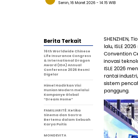
Senin, 16 Maret 2026
- 14:15 WIB
SHENZHEN, Tio
Berita Terkait
lalu, ISLE 202
16th Worldwide Chinese
Convention Ce
Life Insurance Congress
inovasi teknol
& International Dragon
Award (IDA) Annual
ISLE 2026 men
Conference 2026 Resmi
Digelar
rantai industri
sistem pencah
Himel Hadirkan Visi
panggung.
Hunian Modern melalui
Kampanye Global
“Dream Home”
FAMILIARITÉ: Ketika
Sinema dan Sastra
Bertemu dalam Sebuah
Karya Puitis
MONDEVITA