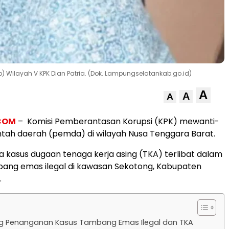
) Wilayah V KPK Dian Patria. (Dok. Lampungselatankab.go.id)
A
A
A
.COM
– Komisi Pemberantasan Korupsi (KPK) mewanti-
tah daerah (pemda) di wilayah Nusa Tenggara Barat.
a kasus dugaan tenaga kerja asing (TKA) terlibat dalam
bang emas ilegal di kawasan Sekotong, Kabupaten
.
g Penanganan Kasus Tambang Emas Ilegal dan TKA