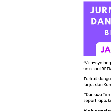
“Visa-nya bag
urus soal RPT
Terkait denga
lanjut dari 
“‘Kan ada Tim 
seperti apa, k