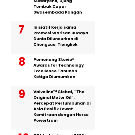
Sudaryono, Ujung
Tombak Capai
Swasembada Pangan
Inisiatif Kerja sama
Promosi Warisan Budaya
Dunia Diluncurkan di
Chongzuo, Tiongkok
Pemenang Stevie®
Awards for Technology
Excellence Tahunan
Ketiga Diumumkan
Valvoline™ Global, “The
Original Motor Oil”,
Percepat Pertumbuhan di
Asia Pasifik Lewat
Kemitraan dengan Horse
Powertrain