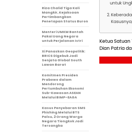
untuk Ung
Riza Chalid Tiga Kali
Mangkir, Kejaksaan
Keberada
Pertimbangkan
Kasusnya
Penetapan Status Buron
Menteri UMKM Bantah
Pakai Uang Negara
Ketua Satuan 
untuk Perjalanan Istri
Dian Patria d
Xi Panaskan Geopolitik:
BRICS Digebuk Jadi
Senjata Global South
Lawan Barat
Komitmen Presiden
Prabowo dalam
Mendorong
Pertumbuhan Ekonomi
Sub-Kawasan ASEAN
Melalui BIMP–EAGA
Kasus Penyebaran SMS
Phishing Melalui BTS
Palsu, 2 Orang Warga
Negara Tiongkok Jadi
Tersangka