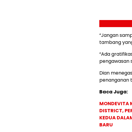
“Jangan sampa
tambang yang
“Ada gratifika
pengawasan soa
Dian menegas
penanganan t
Baca Juga:
MONDEVITA 
DISTRICT, P
KEDUA DALA
BARU