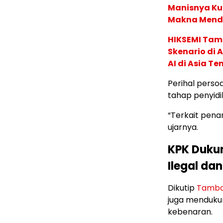
Manisnya Kue
Makna Men
HIKSEMI Tam
Skenario di
AI di Asia T
Perihal persoa
tahap penyidi
“Terkait penan
ujarnya.
KPK Duku
Ilegal da
Dikutip
Tamba
juga menduku
kebenaran.