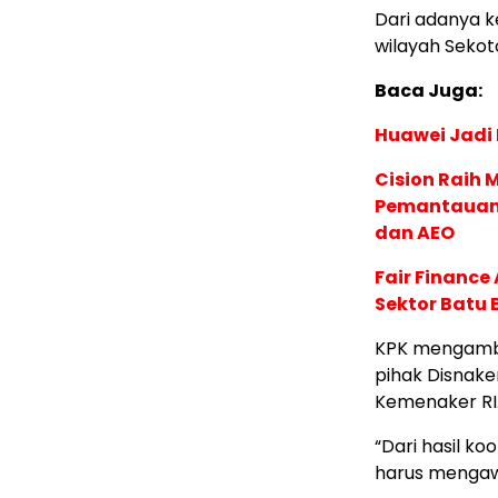
Dari adanya k
wilayah Sekot
Baca Juga:
Huawei Jadi
Cision Raih
Pemantauan d
dan AEO
Fair Financ
Sektor Batu 
KPK mengambi
pihak Disnak
Kemenaker RI
“Dari hasil ko
harus mengawa