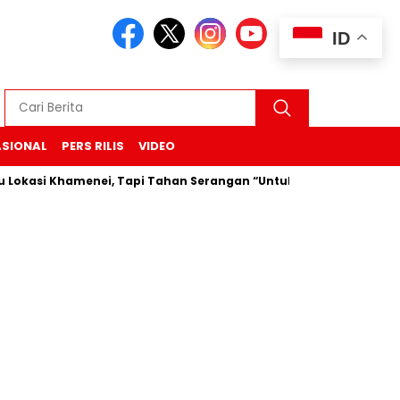
ID
ASIONAL
PERS RILIS
VIDEO
 Khamenei, Tapi Tahan Serangan “Untuk Sekarang”
Durian 