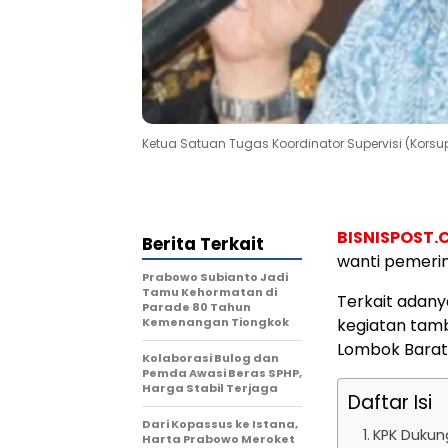
Ketua Satuan Tugas Koordinator Supervisi (Korsup
BISNISPOST
Berita Terkait
wanti pemerin
Prabowo Subianto Jadi
Tamu Kehormatan di
Terkait adany
Parade 80 Tahun
Kemenangan Tiongkok
kegiatan tam
Lombok Barat
Kolaborasi Bulog dan
Pemda Awasi Beras SPHP,
Harga Stabil Terjaga
Daftar Isi
Dari Kopassus ke Istana,
KPK Dukun
Harta Prabowo Meroket