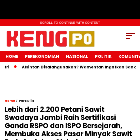
SCROLL TO CONTINUE WITH CONTENT
HOME
PEREKONOMIAN
NASIONAL
POLITIK
KOMUNIT
Alsintan Disalahgunakan? Wamentan Ingatkan Sanksi Pidana
/
Home
Pers Rilis
Lebih dari 2.200 Petani Sawit
Swadaya Jambi Raih Sertifikasi
Ganda RSPO dan ISPO Bersejarah,
Membuka Akses Pasar Minyak Sawit