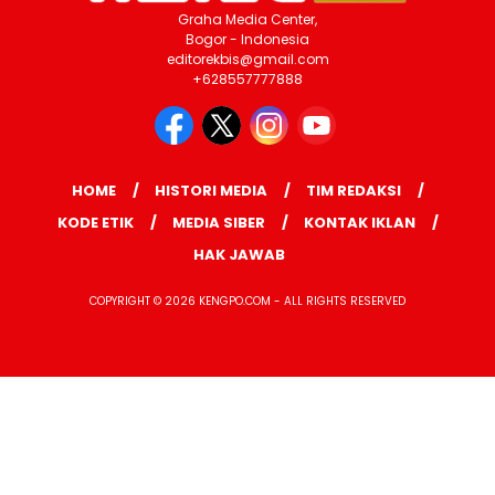
Graha Media Center,
Bogor - Indonesia
editorekbis@gmail.com
+628557777888
HOME
HISTORI MEDIA
TIM REDAKSI
KODE ETIK
MEDIA SIBER
KONTAK IKLAN
HAK JAWAB
COPYRIGHT © 2026 KENGPO.COM - ALL RIGHTS RESERVED