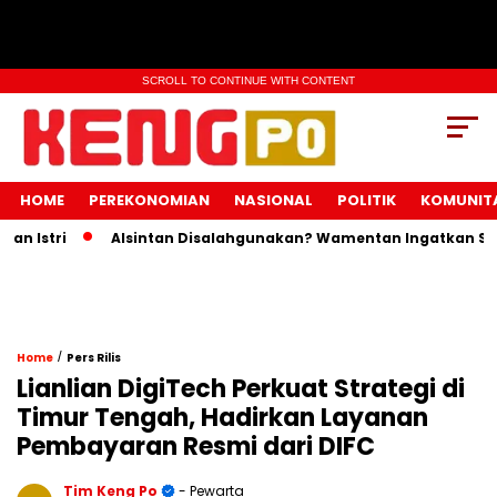
SCROLL TO CONTINUE WITH CONTENT
HOME
PEREKONOMIAN
NASIONAL
POLITIK
KOMUNIT
Istri
Alsintan Disalahgunakan? Wamentan Ingatkan Sanksi
/
Home
Pers Rilis
Lianlian DigiTech Perkuat Strategi di
Timur Tengah, Hadirkan Layanan
Pembayaran Resmi dari DIFC
Tim Keng Po
- Pewarta