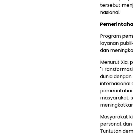
tersebut menja
nasional.
Pemerintahan
Program pemer
layanan publi
dan meningkat
Menurut Xia, p
"Transformasi
dunia dengan
internasional
pemerintaha
masyarakat, s
meningkatkan
Masyarakat ki
personal, dan 
Tuntutan demi