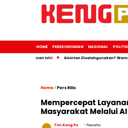
HOME
PEREKONOMIAN
NASIONAL
POLITIK
uk Perjalanan Istri
Alsintan Disalahgunakan? Wamentan In
Home
Pers Rilis
/
Mempercepat Layana
Masyarakat Melalui AI
Tim Keng Po
- Pewarta