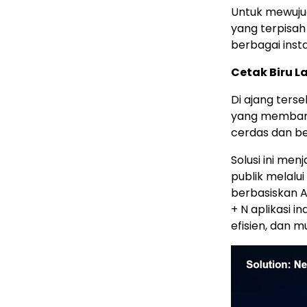
Untuk mewujud
yang terpisa
berbagai insta
Cetak Biru L
Di ajang terse
yang memban
cerdas dan b
Solusi ini me
publik melalui 
berbasiskan AI.
+ N aplikasi i
efisien, dan m