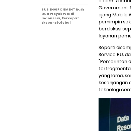
dalam "Global
Government Pu
SUS ENVIRONMENT Raih
Dua Proyek WtE di
ajang Mobile 
Indonesia, Percepat
pemimpin sekt
Ekspansi Global
berdiskusi se
layanan pemer
Seperti disam
Service BU, da
"Pemerintah d
terfragmentas
yang lama, s
kesenjangan d
teknologi cer