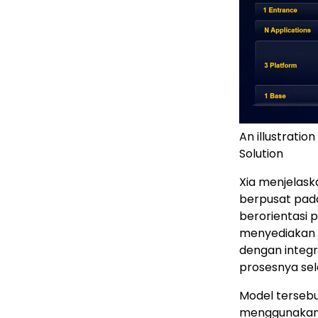
An illustratio
Solution
Xia menjelask
berpusat pada
berorientasi p
menyediakan l
dengan integr
prosesnya sele
Model terseb
menggunakan 