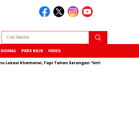
ASIONAL
PERS RILIS
VIDEO
i Khamenei, Tapi Tahan Serangan “Untuk Sekarang”
Durian