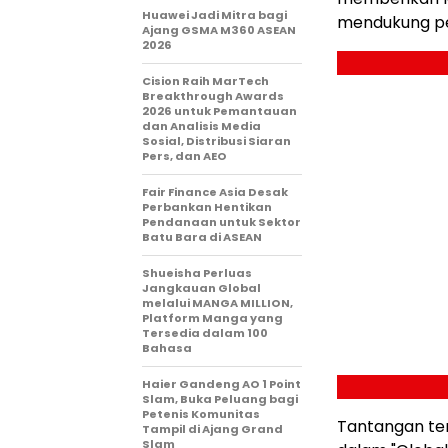
Huawei Jadi Mitra bagi
mendukung pe
Ajang GSMA M360 ASEAN
2026
Cision Raih MarTech
Breakthrough Awards
2026 untuk Pemantauan
dan Analisis Media
Sosial, Distribusi Siaran
Pers, dan AEO
Fair Finance Asia Desak
Perbankan Hentikan
Pendanaan untuk Sektor
Batu Bara di ASEAN
Shueisha Perluas
Jangkauan Global
melalui MANGA MILLION,
Platform Manga yang
Tersedia dalam 100
Bahasa
Haier Gandeng AO 1 Point
Slam, Buka Peluang bagi
Petenis Komunitas
Tantangan ter
Tampil di Ajang Grand
Slam