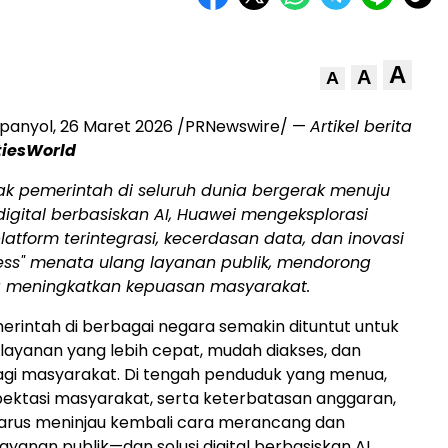
A
A
A
panyol, 26 Maret 2026 /PRNewswire/ —
Artikel berita
tiesWorld
ak pemerintah di seluruh dunia bergerak menuju
digital berbasiskan AI, Huawei mengeksplorasi
tform terintegrasi, kecerdasan data, dan inovasi
cess" menata ulang layanan publik, mendorong
rta meningkatkan kepuasan masyarakat.
rintah di berbagai negara semakin dituntut untuk
ayanan yang lebih cepat, mudah diakses, dan
agi masyarakat. Di tengah penduduk yang menua,
pektasi masyarakat, serta keterbatasan anggaran,
arus meninjau kembali cara merancang dan
yanan publik—dan solusi digital berbasiskan AI