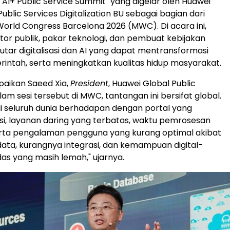
 AI+ Public Service Summit" yang digelar oleh Huawei
blic Services Digitalization BU sebagai bagian dari
World Congress Barcelona 2026 (MWC). Di acara ini,
or publik, pakar teknologi, dan pembuat kebijakan
putar digitalisasi dan AI yang dapat mentransformasi
intah, serta meningkatkan kualitas hidup masyarakat.
paikan Saeed Xia,
President
, Huawei Global Public
lam sesi tersebut di MWC, tantangan ini bersifat global.
i seluruh dunia berhadapan dengan portal yang
i, layanan daring yang terbatas, waktu pemrosesan
erta pengalaman pengguna yang kurang optimal akibat
ata, kurangnya integrasi, dan kemampuan digital-
das yang masih lemah," ujarnya.