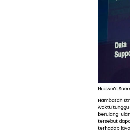
Huawei’s Saee
Hambatan stru
waktu tunggu 
berulang-ulan
tersebut dap
terhadap laya