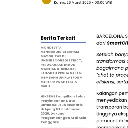
Kamis, 26 Maret 2026
- 00:06 WIB
BARCELONA, S
Berita Terkait
dari
SmartCi
MONDEVITA
MENGAKUISISI SAHAM
Setelah bany
MAYORITAS DI
UNDERSCORE DISTRICT,
transformasi 
PERUSAHAAN INDUK
bagaimana pla
MAGLIANO, SEBAGAI
LANGKAH KEDUA DALAM
"chat to pro
MEMBANGUN PLATFORM
efisiensi, se
MEREK MEWAH ITALIA
BARU
Kalangan peme
HIKSEMI Tampilkan Solusi
menyediakan l
Penyimpanan Data
untuk Seluruh Skenario
transparan b
di Ajang DTI Indonesia
tingginya eks
2026, Dukung
Pengembangan AI di Asia
pemerintah h
Tenggara
memberikan la