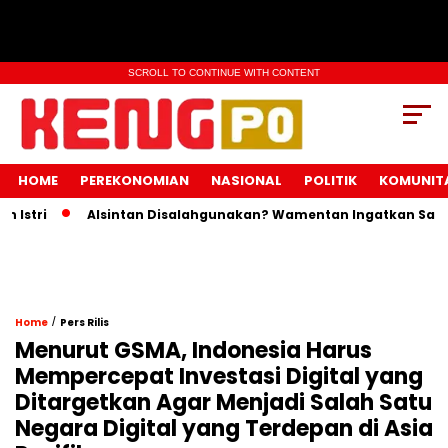
SCROLL TO CONTINUE WITH CONTENT
HOME
PEREKONOMIAN
NASIONAL
POLITIK
KOMUNIT
ri
Alsintan Disalahgunakan? Wamentan Ingatkan Sanksi Pi
/
Home
Pers Rilis
Menurut GSMA, Indonesia Harus
Mempercepat Investasi Digital yang
Ditargetkan Agar Menjadi Salah Satu
Negara Digital yang Terdepan di Asia