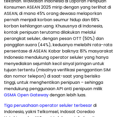
tekanan. Wawasan Indonesia di Laporan Penipuan
Konsumen ASEAN 2025 mirip dengan yang terlihat di
ASEAN, di mana 45% orang dewasa melaporkan
pernah menjadi korban seumur hidup dan 68%
korban kehilangan uang. Khususnya di
Indonesia
,
kontak penipuan terutama dilakukan melalui
perangkat seluler, dengan pesan OTT (50%) dan
panggilan suara (44%), keduanya melebihi rata-rata
persentase di ASEAN. Kabar baiknya: 81% masyarakat
Indonesia
mendukung operator seluler yang hanya
menyediakan sejumlah kecil sinyal jaringan untuk
tujuan tertentu (misalnya verifikasi penggantian SIM
dan nomor telepon) di saat-saat yang berisiko
tinggi, untuk menghentikan penipuan – sehingga
mendukung penggunaan API anti penipuan milik
GSMA Open Gateway
dengan lebih luas.
Tiga perusahaan operator seluler terbesar
di
Indonesia
, yakni Telkomsel, Indosat Ooredoo