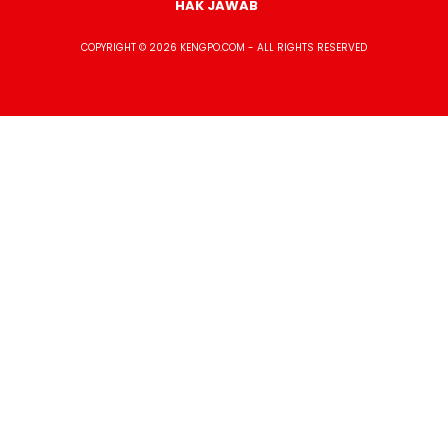
HAK JAWAB
COPYRIGHT © 2026 KENGPO.COM - ALL RIGHTS RESERVED