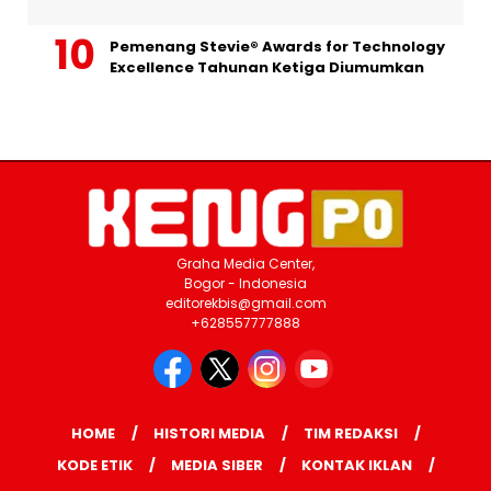
Pemenang Stevie® Awards for Technology
Excellence Tahunan Ketiga Diumumkan
Graha Media Center,
Bogor - Indonesia
editorekbis@gmail.com
+628557777888
HOME
HISTORI MEDIA
TIM REDAKSI
KODE ETIK
MEDIA SIBER
KONTAK IKLAN