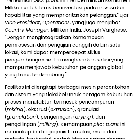
"Peresmian
pilot plant
ini mencerminkan komitmen
Milliken untuk terus berinvestasi pada inovasi dan
kapabilitas yang memprioritaskan pelanggan," ujar
Vice President
,
Operations
, yang juga menjabat
Country Manager
, Milliken India, Joseph Varghese.
"Dengan mengintegrasikan kemampuan
pemrosesan dan pengujian canggih dalam satu
lokasi, kami dapat mempercepat siklus
pengembangan serta menghadirkan solusi yang
mampu menjawab kebutuhan pelanggan global
yang terus berkembang."
Fasilitas ini dilengkapi berbagai mesin percontohan
dan sistem yang fleksibel untuk beragam kebutuhan
proses manufaktur, termasuk pencampuran
(
mixing
), ekstrusi (
extrusion
), granulasi
(
granulation
), pengeringan (
drying
), dan
penggilingan (
milling
). Kemampuan
pilot plant
ini
mencakup berbagai jenis formulasi, mulai dari