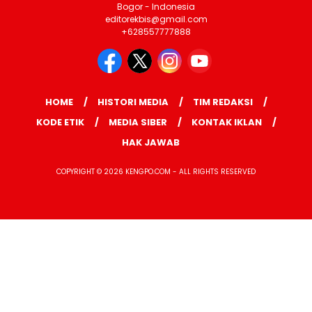
Bogor - Indonesia
editorekbis@gmail.com
+628557777888
HOME
HISTORI MEDIA
TIM REDAKSI
KODE ETIK
MEDIA SIBER
KONTAK IKLAN
HAK JAWAB
COPYRIGHT © 2026 KENGPO.COM - ALL RIGHTS RESERVED