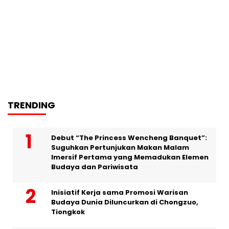
TRENDING
Debut “The Princess Wencheng Banquet”:
Suguhkan Pertunjukan Makan Malam
Imersif Pertama yang Memadukan Elemen
Budaya dan Pariwisata
Inisiatif Kerja sama Promosi Warisan
Budaya Dunia Diluncurkan di Chongzuo,
Tiongkok