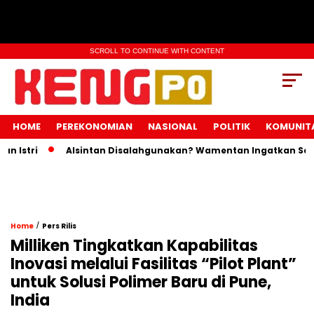
SCROLL TO CONTINUE WITH CONTENT
HOME
PEREKONOMIAN
NASIONAL
POLITIK
KOMUNIT
stri
Alsintan Disalahgunakan? Wamentan Ingatkan Sanksi 
/
Home
Pers Rilis
Milliken Tingkatkan Kapabilitas
Inovasi melalui Fasilitas “Pilot Plant”
untuk Solusi Polimer Baru di Pune,
India