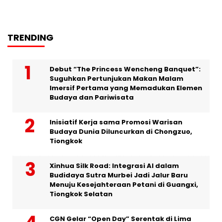
TRENDING
Debut “The Princess Wencheng Banquet”:
Suguhkan Pertunjukan Makan Malam
Imersif Pertama yang Memadukan Elemen
Budaya dan Pariwisata
Inisiatif Kerja sama Promosi Warisan
Budaya Dunia Diluncurkan di Chongzuo,
Tiongkok
Xinhua Silk Road: Integrasi AI dalam
Budidaya Sutra Murbei Jadi Jalur Baru
Menuju Kesejahteraan Petani di Guangxi,
Tiongkok Selatan
CGN Gelar “Open Day” Serentak di Lima