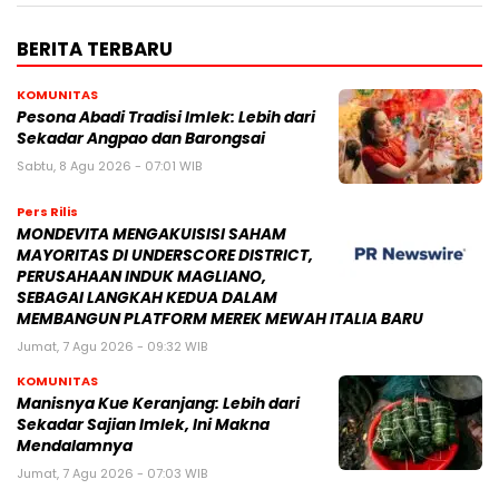
BERITA TERBARU
KOMUNITAS
Pesona Abadi Tradisi Imlek: Lebih dari
Sekadar Angpao dan Barongsai
Sabtu, 8 Agu 2026 - 07:01 WIB
Pers Rilis
MONDEVITA MENGAKUISISI SAHAM
MAYORITAS DI UNDERSCORE DISTRICT,
PERUSAHAAN INDUK MAGLIANO,
SEBAGAI LANGKAH KEDUA DALAM
MEMBANGUN PLATFORM MEREK MEWAH ITALIA BARU
Jumat, 7 Agu 2026 - 09:32 WIB
KOMUNITAS
Manisnya Kue Keranjang: Lebih dari
Sekadar Sajian Imlek, Ini Makna
Mendalamnya
Jumat, 7 Agu 2026 - 07:03 WIB