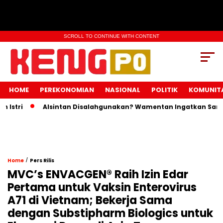
SCROLL TO CONTINUE WITH CONTENT
HOME
PEREKONOMIAN
NASIONAL
POLITIK
KOMUNIT
tri
Alsintan Disalahgunakan? Wamentan Ingatkan Sanksi P
/
Home
Pers Rilis
MVC’s ENVACGEN® Raih Izin Edar
Pertama untuk Vaksin Enterovirus
A71 di Vietnam; Bekerja Sama
dengan Substipharm Biologics untuk