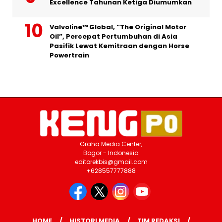
Excellence Tahunan Ketiga Diumumkan
Valvoline™ Global, “The Original Motor
Oil”, Percepat Pertumbuhan di Asia
Pasifik Lewat Kemitraan dengan Horse
Powertrain
Graha Media Center,
Bogor - Indonesia
editorekbis@gmail.com
+628557777888
HOME
HISTORI MEDIA
TIM REDAKSI