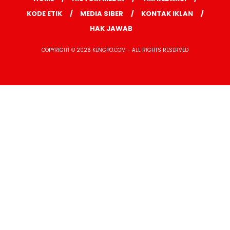
KODE ETIK
MEDIA SIBER
KONTAK IKLAN
HAK JAWAB
COPYRIGHT © 2026 KENGPO.COM - ALL RIGHTS RESERVED