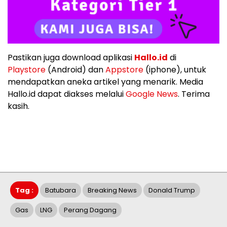
Pastikan juga download aplikasi
Hallo.id
di
Playstore
(Android) dan
Appstore
(iphone), untuk
mendapatkan aneka artikel yang menarik. Media
Hallo.id dapat diakses melalui
Google News
. Terima
kasih.
Tag :
Batubara
Breaking News
Donald Trump
Gas
LNG
Perang Dagang