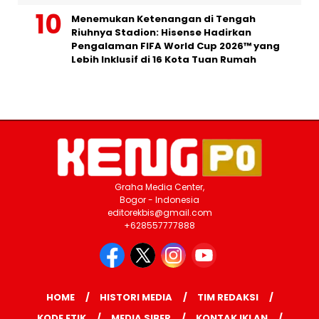
Menemukan Ketenangan di Tengah
Riuhnya Stadion: Hisense Hadirkan
Pengalaman FIFA World Cup 2026™ yang
Lebih Inklusif di 16 Kota Tuan Rumah
Graha Media Center,
Bogor - Indonesia
editorekbis@gmail.com
+628557777888
HOME
HISTORI MEDIA
TIM REDAKSI
KODE ETIK
MEDIA SIBER
KONTAK IKLAN