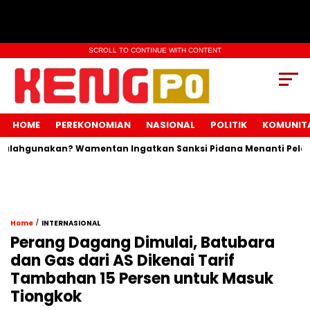
SCROLL TO CONTINUE WITH CONTENT
HOME
PEREKONOMIAN
NASIONAL
POLITIK
KOMUNIT
ahgunakan? Wamentan Ingatkan Sanksi Pidana Menanti Pelangga
/
Home
INTERNASIONAL
Perang Dagang Dimulai, Batubara
dan Gas dari AS Dikenai Tarif
Tambahan 15 Persen untuk Masuk
Tiongkok