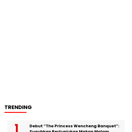
TRENDING
Debut “The Princess Wencheng Banquet”:
Suguhkan Pertunjukan Makan Malam