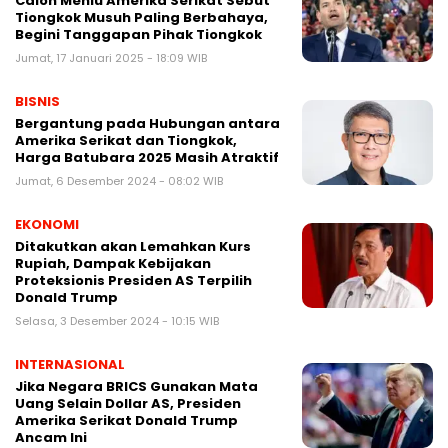
Calon Menlu Amerika Serikat Sebut
Tiongkok Musuh Paling Berbahaya,
Begini Tanggapan Pihak Tiongkok
Jumat, 17 Januari 2025 - 18:09 WIB
BISNIS
Bergantung pada Hubungan antara
Amerika Serikat dan Tiongkok,
Harga Batubara 2025 Masih Atraktif
Jumat, 6 Desember 2024 - 08:02 WIB
EKONOMI
Ditakutkan akan Lemahkan Kurs
Rupiah, Dampak Kebijakan
Proteksionis Presiden AS Terpilih
Donald Trump
Selasa, 3 Desember 2024 - 10:15 WIB
INTERNASIONAL
Jika Negara BRICS Gunakan Mata
Uang Selain Dollar AS, Presiden
Amerika Serikat Donald Trump
Ancam Ini