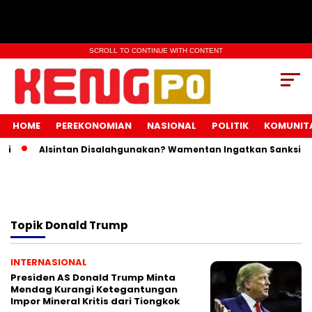
SCROLL TO CONTINUE WITH CONTENT
HOME
PEREKONOMIAN
NASIONAL
POLITIK
KOMUNIT
Alsintan Disalahgunakan? Wamentan Ingatkan Sanksi Pida
Topik
Donald Trump
INTERNASIONAL
Presiden AS Donald Trump Minta
Mendag Kurangi Ketegantungan
Impor Mineral Kritis dari Tiongkok