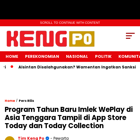
SCROLL TO CONTINUE WITH CONTENT
HOME
PEREKONOMIAN
NASIONAL
POLITIK
KOMUNIT
Alsintan Disalahgunakan? Wamentan Ingatkan Sanksi Pidan
/
Home
Pers Rilis
Program Tahun Baru Imlek WePlay di
Asia Tenggara Tampil di App Store
Today dan Today Collection
Tim Keng Po
- Pewarta