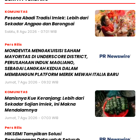
KOMUNITAS
Pesona Abadi Tradisi Imlek: Lebih dari
Sekadar Angpao dan Barongsai
Sabtu, 8 Agu 2026 - 07:01 WIB
Pers Rilis
MONDEVITA MENGAKUISISI SAHAM
MAYORITAS DI UNDERSCORE DISTRICT,
PERUSAHAAN INDUK MAGLIANO,
SEBAGAI LANGKAH KEDUA DALAM
MEMBANGUN PLATFORM MEREK MEWAH ITALIA BARU
Jumat, 7 Agu 2026 - 09:32 WIB
KOMUNITAS
Manisnya Kue Keranjang: Lebih dari
Sekadar Sajian Imlek, Ini Makna
Mendalamnya
Jumat, 7 Agu 2026 - 07:03 WIB
Pers Rilis
HIKSEMI Tampilkan Solusi
Penyimpanan Data untuk Seluruh