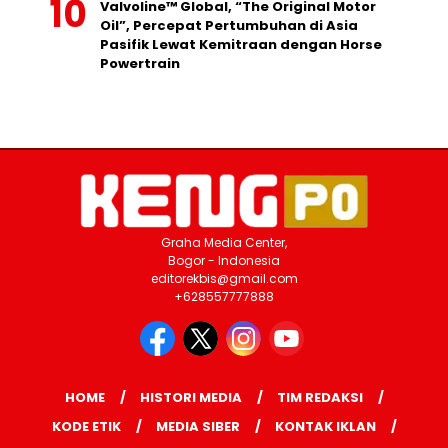
Valvoline™ Global, “The Original Motor
Oil”, Percepat Pertumbuhan di Asia
Pasifik Lewat Kemitraan dengan Horse
Powertrain
Graha Media Center,
Bogor - Indonesia
editorekbis@gmail.com
+628557777888
HOME
HISTORI MEDIA
TIM REDAKSI
KODE ETIK
MEDIA SIBER
KONTAK IKLAN