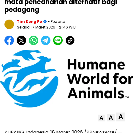
mata pencaharian alternatif bagi
pedagang
Tim Keng Po
- Pewarta
Selasa, 17 Maret 2026
- 21:46 WIB
A
A
A
KUPANG, Indonesia
,
18 Maret 2026
/PRNewswire/ —