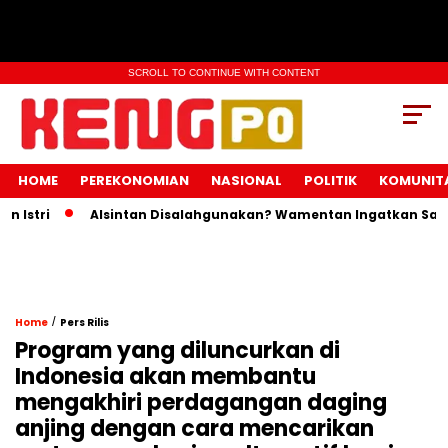
SCROLL TO CONTINUE WITH CONTENT
HOME
PEREKONOMIAN
NASIONAL
POLITIK
KOMUNIT
tri
Alsintan Disalahgunakan? Wamentan Ingatkan Sanksi P
/
Home
Pers Rilis
Program yang diluncurkan di
Indonesia akan membantu
mengakhiri perdagangan daging
anjing dengan cara mencarikan