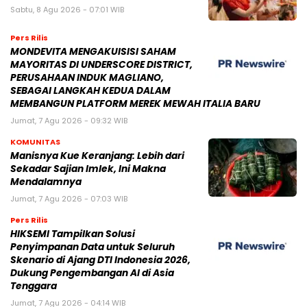
Sabtu, 8 Agu 2026 - 07:01 WIB
Pers Rilis
MONDEVITA MENGAKUISISI SAHAM
MAYORITAS DI UNDERSCORE DISTRICT,
PERUSAHAAN INDUK MAGLIANO,
SEBAGAI LANGKAH KEDUA DALAM
MEMBANGUN PLATFORM MEREK MEWAH ITALIA BARU
Jumat, 7 Agu 2026 - 09:32 WIB
KOMUNITAS
Manisnya Kue Keranjang: Lebih dari
Sekadar Sajian Imlek, Ini Makna
Mendalamnya
Jumat, 7 Agu 2026 - 07:03 WIB
Pers Rilis
HIKSEMI Tampilkan Solusi
Penyimpanan Data untuk Seluruh
Skenario di Ajang DTI Indonesia 2026,
Dukung Pengembangan AI di Asia
Tenggara
Jumat, 7 Agu 2026 - 04:14 WIB