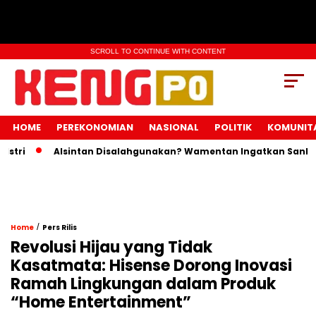
SCROLL TO CONTINUE WITH CONTENT
HOME
PEREKONOMIAN
NASIONAL
POLITIK
KOMUNIT
ri
Alsintan Disalahgunakan? Wamentan Ingatkan Sanksi Pi
/
Home
Pers Rilis
Revolusi Hijau yang Tidak
Kasatmata: Hisense Dorong Inovasi
Ramah Lingkungan dalam Produk
“Home Entertainment”