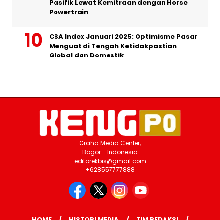
Pasifik Lewat Kemitraan dengan Horse
Powertrain
CSA Index Januari 2025: Optimisme Pasar
Menguat di Tengah Ketidakpastian
Global dan Domestik
Graha Media Center,
Bogor - Indonesia
editorekbis@gmail.com
+628557777888
HOME
HISTORI MEDIA
TIM REDAKSI