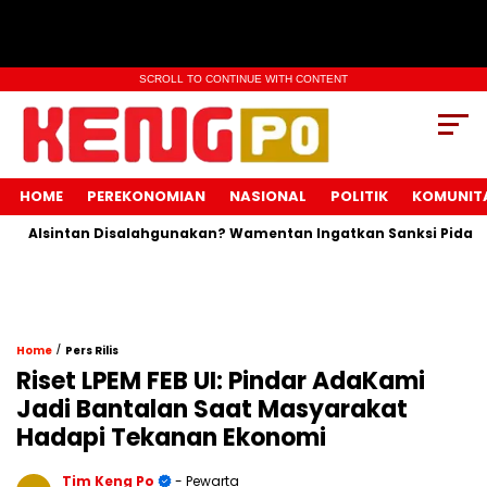
SCROLL TO CONTINUE WITH CONTENT
HOME
PEREKONOMIAN
NASIONAL
POLITIK
KOMUNIT
Alsintan Disalahgunakan? Wamentan Ingatkan Sanksi Pidana Me
/
Home
Pers Rilis
Riset LPEM FEB UI: Pindar AdaKami
Jadi Bantalan Saat Masyarakat
Hadapi Tekanan Ekonomi
Tim Keng Po
- Pewarta