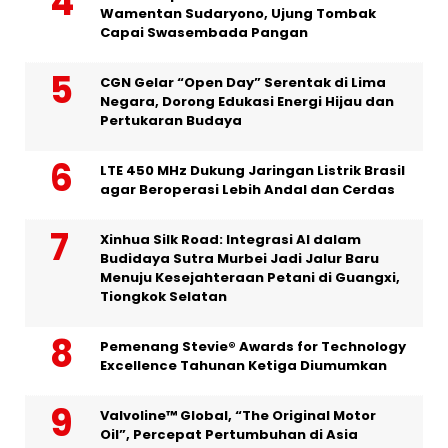
Wamentan Sudaryono, Ujung Tombak
Capai Swasembada Pangan
CGN Gelar “Open Day” Serentak di Lima
Negara, Dorong Edukasi Energi Hijau dan
Pertukaran Budaya
LTE 450 MHz Dukung Jaringan Listrik Brasil
agar Beroperasi Lebih Andal dan Cerdas
Xinhua Silk Road: Integrasi AI dalam
Budidaya Sutra Murbei Jadi Jalur Baru
Menuju Kesejahteraan Petani di Guangxi,
Tiongkok Selatan
Pemenang Stevie® Awards for Technology
Excellence Tahunan Ketiga Diumumkan
Valvoline™ Global, “The Original Motor
Oil”, Percepat Pertumbuhan di Asia