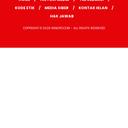
KODE ETIK
MEDIA SIBER
KONTAK IKLAN
HAK JAWAB
COPYRIGHT © 2026 KENGPO.COM - ALL RIGHTS RESERVED