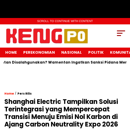
SCROLL TO CONTINUE WITH CONTENT
HOME
PEREKONOMIAN
NASIONAL
POLITIK
KOMUNIT
tan Disalahgunakan? Wamentan Ingatkan Sanksi Pidana Menanti
/
Home
Pers Rilis
Shanghai Electric Tampilkan Solusi
Terintegrasi yang Mempercepat
Transisi Menuju Emisi Nol Karbon di
Ajang Carbon Neutrality Expo 2026