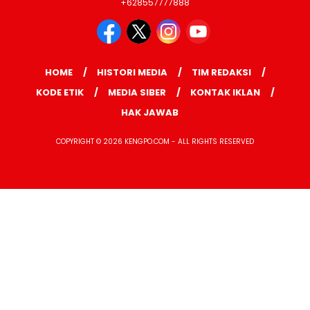
+628557777888
HOME
HISTORI MEDIA
TIM REDAKSI
KODE ETIK
MEDIA SIBER
KONTAK IKLAN
HAK JAWAB
COPYRIGHT © 2026 KENGPO.COM - ALL RIGHTS RESERVED