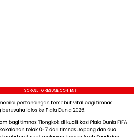
SCROLL TO RESUME CONTENT
enilai pertandingan tersebut vital bagi timnas
 berusaha lolos ke Piala Dunia 2026.
m bagi timnas Tiongkok di kualifikasi Piala Dunia FIFA
kekalahan telak 0-7 dari timnas Jepang dan dua
turut-turut saat melawan timnas Arab Saudi dan