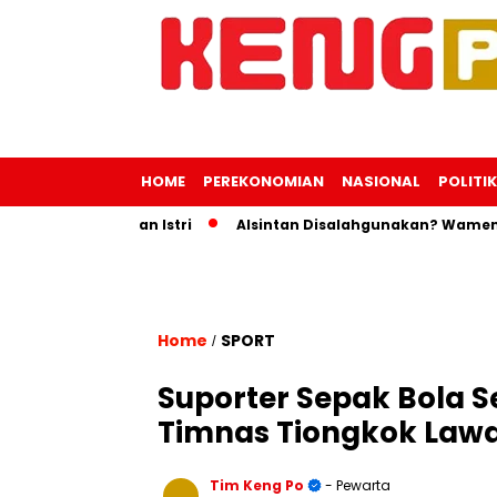
HOME
PEREKONOMIAN
NASIONAL
POLITIK
 Perjalanan Istri
Alsintan Disalahgunakan? Wamentan Inga
Home
SPORT
/
Suporter Sepak Bola 
Timnas Tiongkok Lawa
Tim Keng Po
- Pewarta