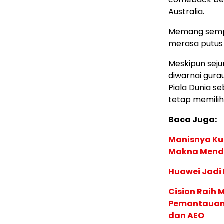
Australia.
Memang sempa
merasa putus 
Meskipun seju
diwarnai gura
Piala Dunia s
tetap memilih
Baca Juga:
Manisnya Kue
Makna Men
Huawei Jadi
Cision Raih
Pemantauan d
dan AEO