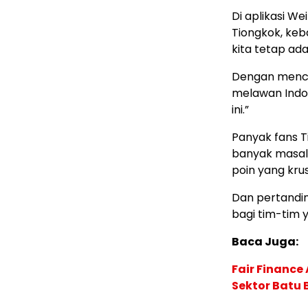
Di aplikasi We
Tiongkok, ke
kita tetap ada
Dengan menca
melawan Indon
ini.”
Panyak fans T
banyak masal
poin yang krusi
Dan pertandi
bagi tim-tim y
Baca Juga:
Fair Financ
Sektor Batu 