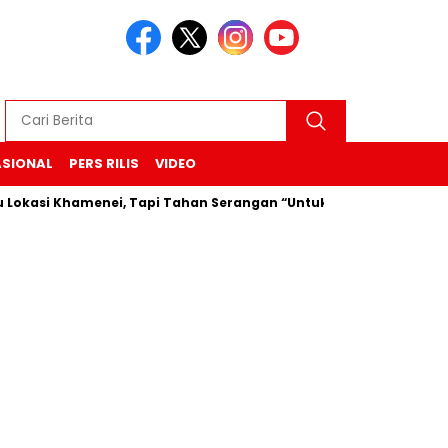
ASIONAL
PERS RILIS
VIDEO
 Khamenei, Tapi Tahan Serangan “Untuk Sekarang”
Durian 