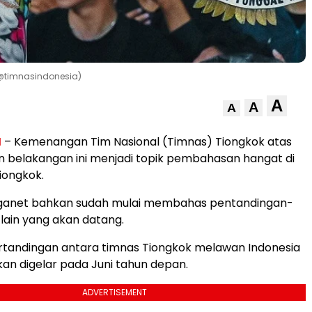
 @timnasindonesia)
A
A
A
M
– Kemenangan Tim Nasional (Timnas) Tiongkok atas
n belakangan ini menjadi topik pembahasan hangat di
iongkok.
ganet bahkan sudah mulai membahas pentandingan-
lain yang akan datang.
rtandingan antara timnas Tiongkok melawan Indonesia
kan digelar pada Juni tahun depan.
ADVERTISEMENT