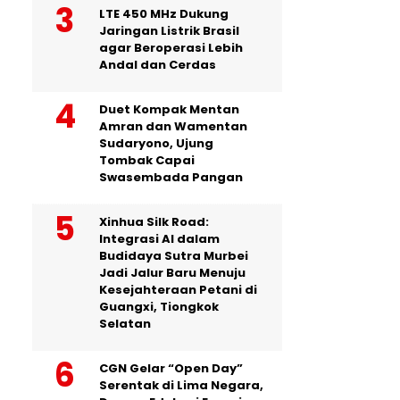
LTE 450 MHz Dukung
Jaringan Listrik Brasil
agar Beroperasi Lebih
Andal dan Cerdas
Duet Kompak Mentan
Amran dan Wamentan
Sudaryono, Ujung
Tombak Capai
Swasembada Pangan
Xinhua Silk Road:
Integrasi AI dalam
Budidaya Sutra Murbei
Jadi Jalur Baru Menuju
Kesejahteraan Petani di
Guangxi, Tiongkok
Selatan
CGN Gelar “Open Day”
Serentak di Lima Negara,