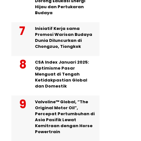
Dorong Edukasi Energi
Hijau dan Pertukaran
Budaya
Inisiatif Kerja sama
Promosi Warisan Budaya
Dunia Diluncurkan di
Chongzuo, Tiongkok
CSA Index Januari 2025:
Optimisme Pasar
Menguat di Tengah
Ketidakpastian Global
dan Domestik
Valvoline™ Global, “The
Original Motor Oil”,
Percepat Pertumbuhan di
Asia Pasifik Lewat
Kemitraan dengan Horse
Powertrain