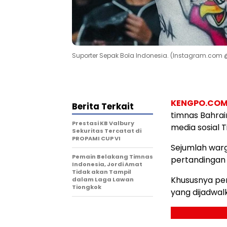
Suporter Sepak Bola Indonesia. (Instagram.com
KENGPO.CO
Berita Terkait
timnas Bahrai
Prestasi KB Valbury
media sosial T
Sekuritas Tercatat di
PROPAMI CUP VI
Sejumlah war
Pemain Belakang Timnas
pertandingan 
Indonesia, Jordi Amat
Tidak akan Tampil
Khususnya pe
dalam Laga Lawan
Tiongkok
yang dijadwal