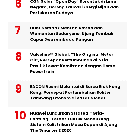
CGN Gelar “Open Day” Serentak di Lima
Negara, Dorong Edukasi Energi Hijau dan
Pertukaran Budaya
Duet Kompak Mentan Amran dan
Wamentan Sudaryono, Ujung Tombak
Capai Swasembada Pangan
Valvoline™ Global, “The Original Motor
Oil”, Percepat Pertumbuhan di Asia
Pasifik Lewat Kemitraan dengan Horse
Powertrain
EACON Resmi Melantai di Bursa Efek Hong
Kong, Percepat Pertumbuhan Sektor
Tambang Otonom di Pasar Global
Huawei Luncurkan Strategi “Grid-
Forming” Terbaru untuk Mendukung
Sistem Kelistrikan Masa Depan di Ajang
The Smarter E 2026