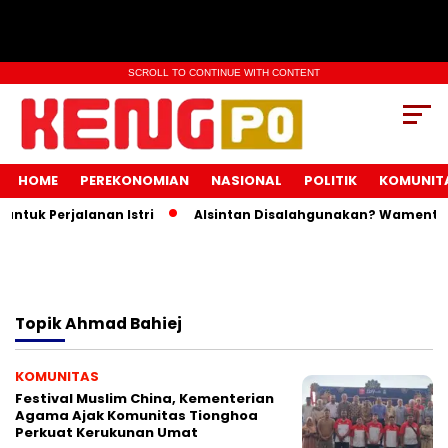
SCROLL TO CONTINUE WITH CONTENT
HOME
PEREKONOMIAN
NASIONAL
POLITIK
KOMUNIT
tuk Perjalanan Istri
Alsintan Disalahgunakan? Wamentan 
Topik
Ahmad Bahiej
KOMUNITAS
Festival Muslim China, Kementerian
Agama Ajak Komunitas Tionghoa
Perkuat Kerukunan Umat