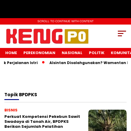
SCROLL TO CONTINUE WITH CONTENT
HOME
PEREKONOMIAN
NASIONAL
POLITIK
KOMUNIT
 Perjalanan Istri
Alsintan Disalahgunakan? Wamentan Inga
Topik
BPDPKS
BISNIS
Perkuat Kompetensi Pekebun Sawit
Swadaya di Tanah Air, BPDPKS
Berikan Sejumlah Pelatihan