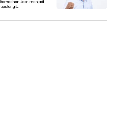
k Romadhon Jasn menjadi
 Sapulangit…