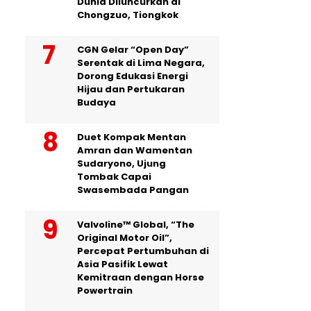
Dunia Diluncurkan di
Chongzuo, Tiongkok
CGN Gelar “Open Day”
Serentak di Lima Negara,
Dorong Edukasi Energi
Hijau dan Pertukaran
Budaya
Duet Kompak Mentan
Amran dan Wamentan
Sudaryono, Ujung
Tombak Capai
Swasembada Pangan
Valvoline™ Global, “The
Original Motor Oil”,
Percepat Pertumbuhan di
Asia Pasifik Lewat
Kemitraan dengan Horse
Powertrain