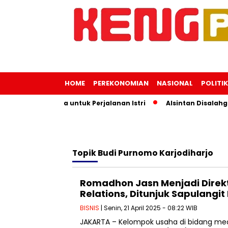
HOME
PEREKONOMIAN
NASIONAL
POLITIK
ai Uang Negara untuk Perjalanan Istri
Alsintan Disalahgu
Topik
Budi Purnomo Karjodiharjo
Romadhon Jasn Menjadi Direkt
Relations, Ditunjuk Sapulangit
BISNIS
| Senin, 21 April 2025 - 08:22 WIB
JAKARTA – Kelompok usaha di bidang med