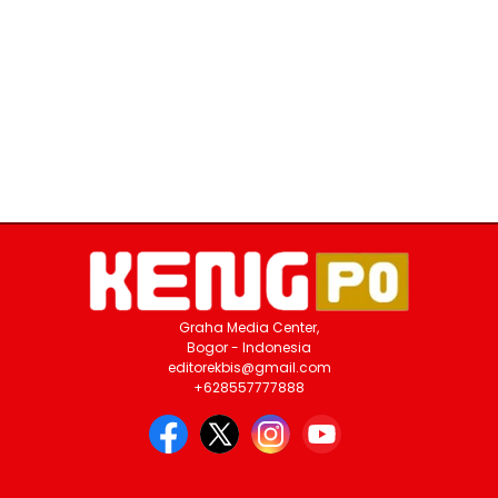
Graha Media Center,
Bogor - Indonesia
editorekbis@gmail.com
+628557777888