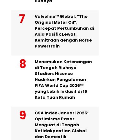
Budaya
Valvoline™ Global, “The
Original Motor Oil”,
Percepat Pertumbuhan di
Asia Pasifik Lewat
Kemitraan dengan Horse
Powertrain
Menemukan Ketenangan
di Tengah Riuhnya
Stadion: Hisense
Hadirkan Pengalaman
FIFA World Cup 2026™
yang Lebih Inklusif di 16
Kota Tuan Rumah
CSA Index Januari 2025:
Optimisme Pasar
Menguat di Tengah
Ketidakpastian Global
dan Domestik