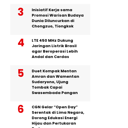
Inisiatif Kerja sama
Promosi Warisan Budaya
Dunia Diluncurkan di
Chongzuo, Tiongkok
LTE 450 MHz Dukung
Jaringan Listrik Brasil
agar Beroperasi Lebih
Andal dan Cerdas
Duet Kompak Mentan
Amran dan Wamentan
Sudaryono, Ujung
Tombak Capai
Swasembada Pangan
CGN Gelar “Open Day”
Serentak di Lima Negara,
Dorong Edukasi Energi
Hijau dan Pertukaran