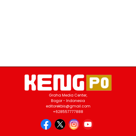
Graha Media Center,
Bogor - Indonesia
editorekbis@gmail.com
+628557777888