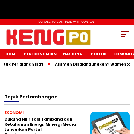
SCROLL TO CONTINUE WITH CONTENT
HOME
PEREKONOMIAN
NASIONAL
POLITIK
KOMUNIT
uk Perjalanan Istri
Alsintan Disalahgunakan? Wamentan In
Topik
Pertambangan
EKONOMI
Dukung Hilirisasi Tambang dan
Ketahanan Energi, Minergi Media
Luncurkan Portal