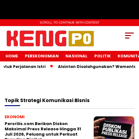
SCROLL TO CONTINUE WITH CONTENT
HOME
PEREKONOMIAN
NASIONAL
POLITIK
KOMUNIT
uk Perjalanan Istri
Alsintan Disalahgunakan? Wamentan I
Topik
Strategi Komunikasi Bisnis
EKONOMI
Persrilis.com Berikan Diskon
Maksimal Press Release Hingga 31
Juli 2026, Peluang untuk Perkuat