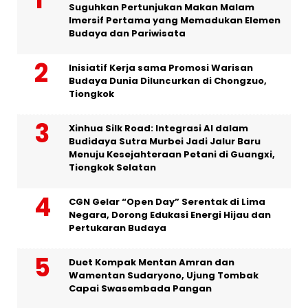
Suguhkan Pertunjukan Makan Malam
Imersif Pertama yang Memadukan Elemen
Budaya dan Pariwisata
Inisiatif Kerja sama Promosi Warisan
Budaya Dunia Diluncurkan di Chongzuo,
Tiongkok
Xinhua Silk Road: Integrasi AI dalam
Budidaya Sutra Murbei Jadi Jalur Baru
Menuju Kesejahteraan Petani di Guangxi,
Tiongkok Selatan
CGN Gelar “Open Day” Serentak di Lima
Negara, Dorong Edukasi Energi Hijau dan
Pertukaran Budaya
Duet Kompak Mentan Amran dan
Wamentan Sudaryono, Ujung Tombak
Capai Swasembada Pangan