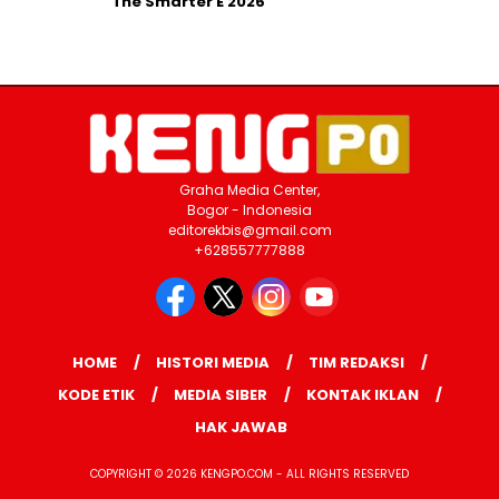
The Smarter E 2026
Graha Media Center,
Bogor - Indonesia
editorekbis@gmail.com
+628557777888
HOME
HISTORI MEDIA
TIM REDAKSI
KODE ETIK
MEDIA SIBER
KONTAK IKLAN
HAK JAWAB
COPYRIGHT © 2026 KENGPO.COM - ALL RIGHTS RESERVED