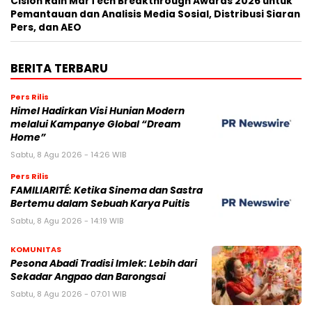
Cision Raih MarTech Breakthrough Awards 2026 untuk
Pemantauan dan Analisis Media Sosial, Distribusi Siaran
Pers, dan AEO
BERITA TERBARU
Pers Rilis
Himel Hadirkan Visi Hunian Modern
melalui Kampanye Global “Dream
Home”
Sabtu, 8 Agu 2026 - 14:26 WIB
Pers Rilis
FAMILIARITÉ: Ketika Sinema dan Sastra
Bertemu dalam Sebuah Karya Puitis
Sabtu, 8 Agu 2026 - 14:19 WIB
KOMUNITAS
Pesona Abadi Tradisi Imlek: Lebih dari
Sekadar Angpao dan Barongsai
Sabtu, 8 Agu 2026 - 07:01 WIB