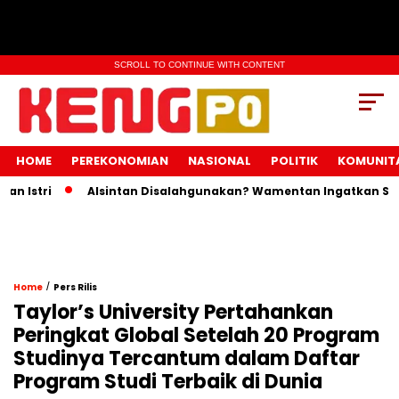
SCROLL TO CONTINUE WITH CONTENT
HOME
PEREKONOMIAN
NASIONAL
POLITIK
KOMUNIT
stri
Alsintan Disalahgunakan? Wamentan Ingatkan Sanksi 
/
Home
Pers Rilis
Taylor’s University Pertahankan
Peringkat Global Setelah 20 Program
Studinya Tercantum dalam Daftar
Program Studi Terbaik di Dunia