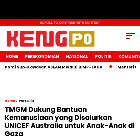
SCROLL TO CONTINUE WITH CONTENT
HOME
PEREKONOMIAN
NASIONAL
POLITIK
KOMUNIT
i Sub-Kawasan ASEAN Melalui BIMP–EAGA
Menteri UMKM Ba
/
Home
Pers Rilis
TMGM Dukung Bantuan
Kemanusiaan yang Disalurkan
UNICEF Australia untuk Anak-Anak di
Gaza