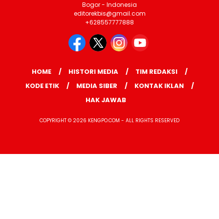
Bogor - Indonesia
editorekbis@gmail.com
+628557777888
HOME
HISTORI MEDIA
TIM REDAKSI
KODE ETIK
MEDIA SIBER
KONTAK IKLAN
HAK JAWAB
COPYRIGHT © 2026 KENGPO.COM - ALL RIGHTS RESERVED