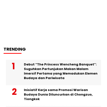
TRENDING
Debut “The Princess Wencheng Banquet”:
Suguhkan Pertunjukan Makan Malam
Imersif Pertama yang Memadukan Elemen
Budaya dan Pariwisata
Inisiatif Kerja sama Promosi Warisan
Budaya Dunia Diluncurkan di Chongzuo,
Tiongkok