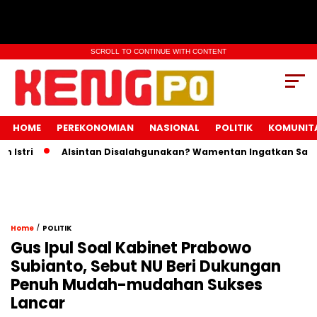
SCROLL TO CONTINUE WITH CONTENT
HOME
PEREKONOMIAN
NASIONAL
POLITIK
KOMUNIT
tri
Alsintan Disalahgunakan? Wamentan Ingatkan Sanksi P
/
Home
POLITIK
Gus Ipul Soal Kabinet Prabowo
Subianto, Sebut NU Beri Dukungan
Penuh Mudah-mudahan Sukses
Lancar