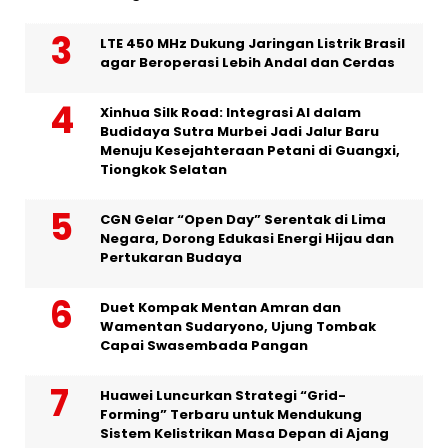
LTE 450 MHz Dukung Jaringan Listrik Brasil
agar Beroperasi Lebih Andal dan Cerdas
Xinhua Silk Road: Integrasi AI dalam
Budidaya Sutra Murbei Jadi Jalur Baru
Menuju Kesejahteraan Petani di Guangxi,
Tiongkok Selatan
CGN Gelar “Open Day” Serentak di Lima
Negara, Dorong Edukasi Energi Hijau dan
Pertukaran Budaya
Duet Kompak Mentan Amran dan
Wamentan Sudaryono, Ujung Tombak
Capai Swasembada Pangan
Huawei Luncurkan Strategi “Grid-
Forming” Terbaru untuk Mendukung
Sistem Kelistrikan Masa Depan di Ajang