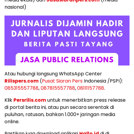
nasional)
Atau hubungi langsung WhatsApp Center
Rilispers.com
(
Pusat Siaran Pers
Indonesia /PSPI):
085315557788
,
087815557788
,
08111157788
.
Klik
Persrilis.com
untuk menerbitkan press release
di portal berita ini, atau pun secara serentak di
puluhan, ratusan, bahkan 1.000+ jaringan media
online.
Pastikan juga download aplikasi
Hallo.id
di di