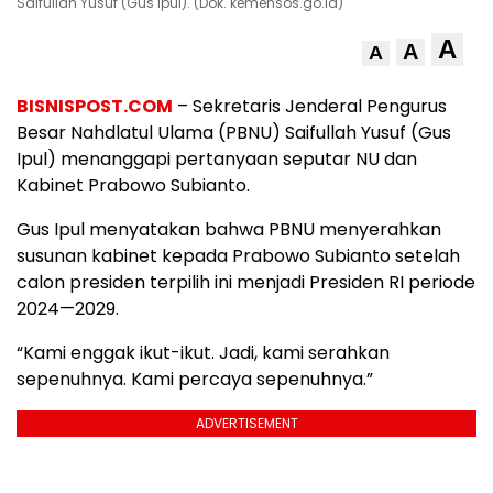
Saifullah Yusuf (Gus Ipul). (Dok. kemensos.go.id)
A
A
A
BISNISPOST.COM
– Sekretaris Jenderal Pengurus
Besar Nahdlatul Ulama (PBNU) Saifullah Yusuf (Gus
Ipul) menanggapi pertanyaan seputar NU dan
Kabinet Prabowo Subianto.
Gus Ipul menyatakan bahwa PBNU menyerahkan
susunan kabinet kepada Prabowo Subianto setelah
calon presiden terpilih ini menjadi Presiden RI periode
2024—2029.
“Kami enggak ikut-ikut. Jadi, kami serahkan
sepenuhnya. Kami percaya sepenuhnya.”
ADVERTISEMENT