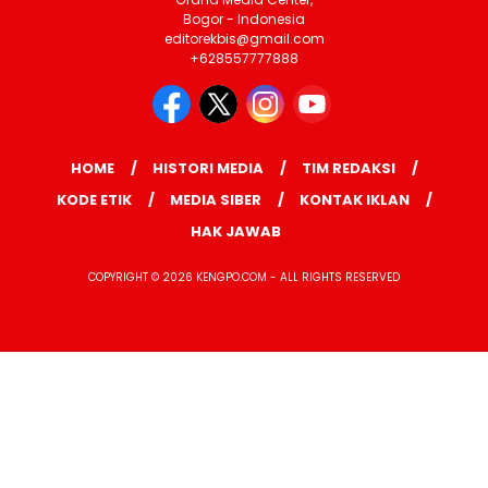
Bogor - Indonesia
editorekbis@gmail.com
+628557777888
HOME
HISTORI MEDIA
TIM REDAKSI
KODE ETIK
MEDIA SIBER
KONTAK IKLAN
HAK JAWAB
COPYRIGHT © 2026 KENGPO.COM - ALL RIGHTS RESERVED