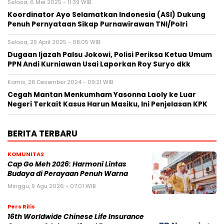
Selasa, 6 Mei 2025 - 11:39 WIB
Koordinator Ayo Selamatkan Indonesia (ASI) Dukung
Penuh Pernyataan Sikap Purnawirawan TNI/Polri
Selasa, 29 April 2025 - 08:05 WIB
Dugaan Ijazah Palsu Jokowi, Polisi Periksa Ketua Umum
PPN Andi Kurniawan Usai Laporkan Roy Suryo dkk
Kamis, 26 Desember 2024 - 09:21 WIB
Cegah Mantan Menkumham Yasonna Laoly ke Luar
Negeri Terkait Kasus Harun Masiku, Ini Penjelasan KPK
BERITA TERBARU
KOMUNITAS
Cap Go Meh 2026: Harmoni Lintas
Budaya di Perayaan Penuh Warna
Minggu, 9 Agu 2026 - 07:01 WIB
Pers Rilis
16th Worldwide Chinese Life Insurance