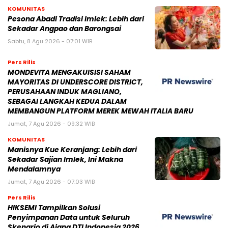
KOMUNITAS
Pesona Abadi Tradisi Imlek: Lebih dari
Sekadar Angpao dan Barongsai
Sabtu, 8 Agu 2026 - 07:01 WIB
Pers Rilis
MONDEVITA MENGAKUISISI SAHAM
MAYORITAS DI UNDERSCORE DISTRICT,
PERUSAHAAN INDUK MAGLIANO,
SEBAGAI LANGKAH KEDUA DALAM
MEMBANGUN PLATFORM MEREK MEWAH ITALIA BARU
Jumat, 7 Agu 2026 - 09:32 WIB
KOMUNITAS
Manisnya Kue Keranjang: Lebih dari
Sekadar Sajian Imlek, Ini Makna
Mendalamnya
Jumat, 7 Agu 2026 - 07:03 WIB
Pers Rilis
HIKSEMI Tampilkan Solusi
Penyimpanan Data untuk Seluruh
Skenario di Ajang DTI Indonesia 2026,