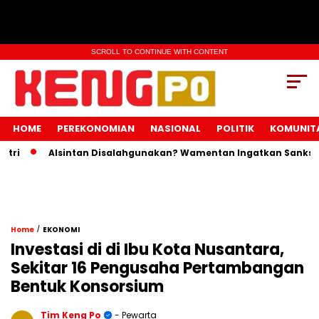
SCROLL TO CONTINUE WITH CONTENT
HOME
PEREKONOMIAN
NASIONAL
POLITIK
KOMUNIT
Alsintan Disalahgunakan? Wamentan Ingatkan Sanksi Pida
/
Home
EKONOMI
Investasi di di Ibu Kota Nusantara,
Sekitar 16 Pengusaha Pertambangan
Bentuk Konsorsium
Tim Keng Po
- Pewarta