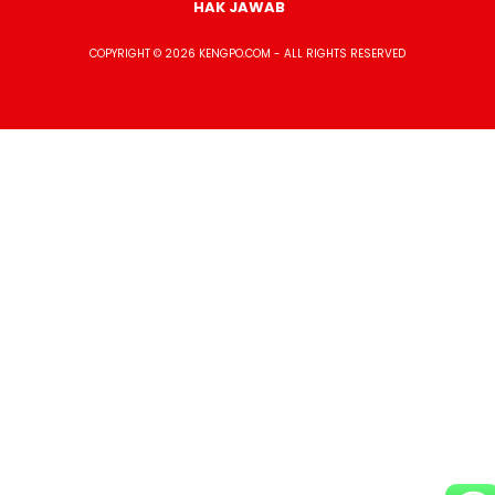
HAK JAWAB
COPYRIGHT © 2026 KENGPO.COM - ALL RIGHTS RESERVED