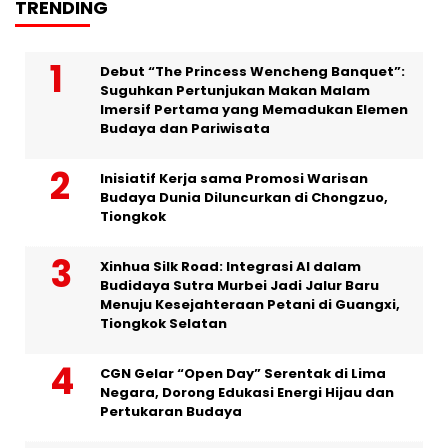
TRENDING
Debut “The Princess Wencheng Banquet”:
Suguhkan Pertunjukan Makan Malam
Imersif Pertama yang Memadukan Elemen
Budaya dan Pariwisata
Inisiatif Kerja sama Promosi Warisan
Budaya Dunia Diluncurkan di Chongzuo,
Tiongkok
Xinhua Silk Road: Integrasi AI dalam
Budidaya Sutra Murbei Jadi Jalur Baru
Menuju Kesejahteraan Petani di Guangxi,
Tiongkok Selatan
CGN Gelar “Open Day” Serentak di Lima
Negara, Dorong Edukasi Energi Hijau dan
Pertukaran Budaya