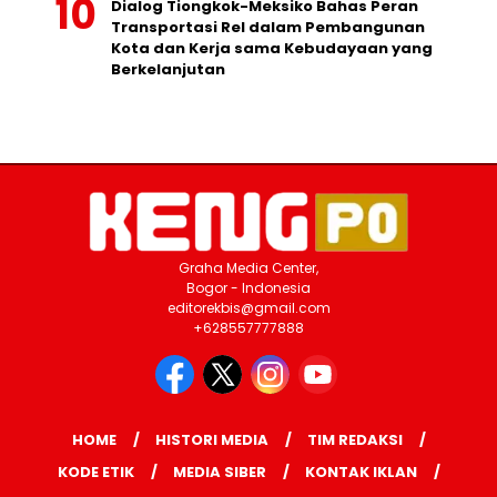
Dialog Tiongkok-Meksiko Bahas Peran
Transportasi Rel dalam Pembangunan
Kota dan Kerja sama Kebudayaan yang
Berkelanjutan
Graha Media Center,
Bogor - Indonesia
editorekbis@gmail.com
+628557777888
HOME
HISTORI MEDIA
TIM REDAKSI
KODE ETIK
MEDIA SIBER
KONTAK IKLAN