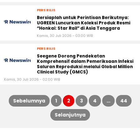
PERS RILIS
Bersiaplah untuk Perintisan Berikutnya:
UGREEN Luncurkan Koleksi Produk Resmi
“Honkai: Star Rail” di Asia Tenggara
Kamis, 30 Juli 2026 - 03:00 WIB
PERS RILIS
Seegene Dorong Pendekatan
Komprehensif dalam Pemeriksaan Infeksi
Saluran Reproduksi melalui Global Million
Clinical Study (GMCS)
Kamis, 30 Juli 2026 - 02:00 WIB
Sebelumnya
1
2
3
4
…
44
Paginasi
Selanjutnya
pos