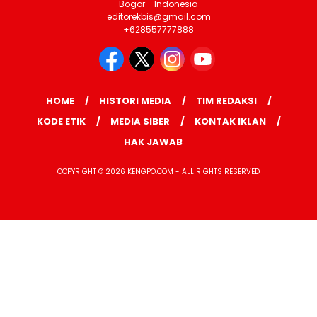
Bogor - Indonesia
editorekbis@gmail.com
+628557777888
HOME
HISTORI MEDIA
TIM REDAKSI
KODE ETIK
MEDIA SIBER
KONTAK IKLAN
HAK JAWAB
COPYRIGHT © 2026 KENGPO.COM - ALL RIGHTS RESERVED