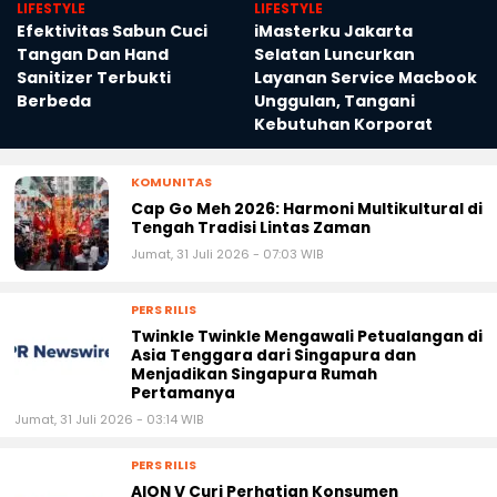
LIFESTYLE
LIFESTYLE
Efektivitas Sabun Cuci
iMasterku Jakarta
Tangan Dan Hand
Selatan Luncurkan
Sanitizer Terbukti
Layanan Service Macbook
Berbeda
Unggulan, Tangani
Kebutuhan Korporat
KOMUNITAS
Cap Go Meh 2026: Harmoni Multikultural di
Tengah Tradisi Lintas Zaman
Jumat, 31 Juli 2026 - 07:03 WIB
PERS RILIS
Twinkle Twinkle Mengawali Petualangan di
Asia Tenggara dari Singapura dan
Menjadikan Singapura Rumah
Pertamanya
Jumat, 31 Juli 2026 - 03:14 WIB
PERS RILIS
AION V Curi Perhatian Konsumen