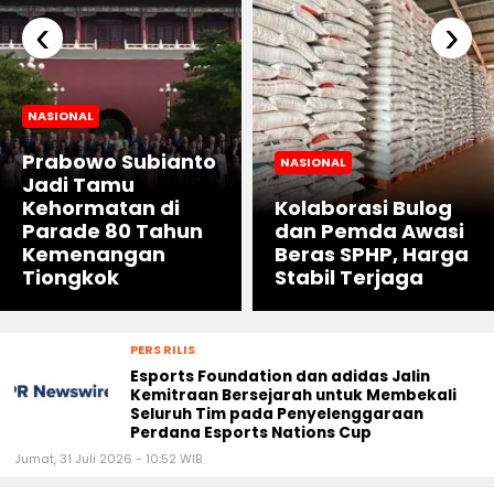
‹
›
NASIONAL
Prabowo Subianto
NASIONAL
Jadi Tamu
Kehormatan di
Kolaborasi Bulog
Parade 80 Tahun
dan Pemda Awasi
Kemenangan
Beras SPHP, Harga
Tiongkok
Stabil Terjaga
PERS RILIS
Esports Foundation dan adidas Jalin
Kemitraan Bersejarah untuk Membekali
Seluruh Tim pada Penyelenggaraan
Perdana Esports Nations Cup
Jumat, 31 Juli 2026 - 10:52 WIB