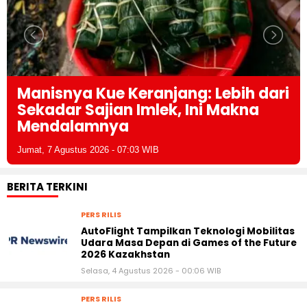
Manisnya Kue Keranjang: Lebih dari
Sekadar Sajian Imlek, Ini Makna
Mendalamnya
Jumat, 7 Agustus 2026 - 07:03 WIB
BERITA TERKINI
PERS RILIS
AutoFlight Tampilkan Teknologi Mobilitas
Udara Masa Depan di Games of the Future
2026 Kazakhstan
Selasa, 4 Agustus 2026 - 00:06 WIB
PERS RILIS