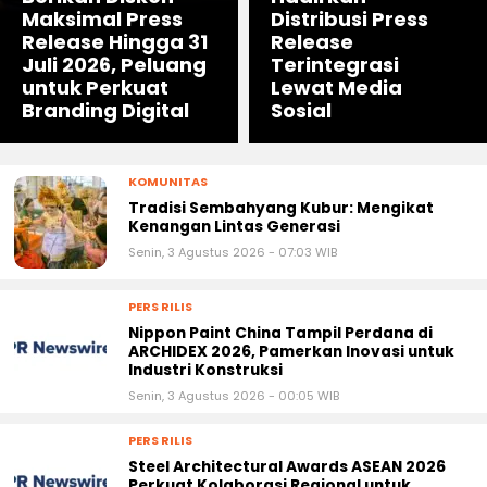
Maksimal Press
Distribusi Press
Release Hingga 31
Release
Juli 2026, Peluang
Terintegrasi
untuk Perkuat
Lewat Media
Branding Digital
Sosial
KOMUNITAS
Tradisi Sembahyang Kubur: Mengikat
Kenangan Lintas Generasi
Senin, 3 Agustus 2026 - 07:03 WIB
PERS RILIS
Nippon Paint China Tampil Perdana di
ARCHIDEX 2026, Pamerkan Inovasi untuk
Industri Konstruksi
Senin, 3 Agustus 2026 - 00:05 WIB
PERS RILIS
Steel Architectural Awards ASEAN 2026
Perkuat Kolaborasi Regional untuk