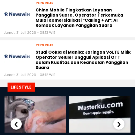
PERS RILIS
China Mobile Tingkatkan Layanan
Panggilan Suara, Operator Terkemuka
Mulai Komersialisasi “Calling + AI”: AI
Rombak Layanan Panggilan Suara
Jumat, 31 Juli 2026 - 08:13 WIB
PERS RILIS
Studi Ookla di Manila: Jaringan VoLTE Milik
Operator Seluler Ungguli Aplikasi OTT
dalam Kualitas dan Keandalan Panggilan
Suara
Jumat, 31 Juli 2026 - 08:12 WIB
LIFESTYLE
‹
›