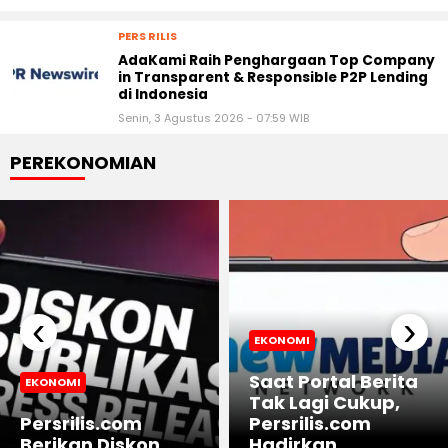
PERS RILIS
AdaKami Raih Penghargaan Top Company
in Transparent & Responsible P2P Lending
di Indonesia
Senin, 3 Agustus 2026 - 07:59 WIB
PEREKONOMIAN
‹
›
EKONOMI
Saat Portal Berita
EKONOMI
Tak Lagi Cukup,
Persrilis.com
Persrilis.com
Berikan Diskon
Hadirkan