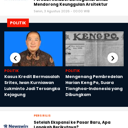
Mendorong Keunggulan Arsitektur
Senin, 3 Agustus 2026 - 00:00 WIB
POLITIK
‹
›
POLITIK
POLITIK
Kasus Kredit Bermasalah
Mengenang Pembredelan
Sritex, Iwan Kurniawan
Harian Keng Po, Suara
n
Lukminto Jadi Tersangka
Tionghoa-Indonesia yang
Kejagung
Dibungkam
PERS RILIS
Setelah Ekspansi ke Pasar Baru, Apa
Langkah Berikutnya?