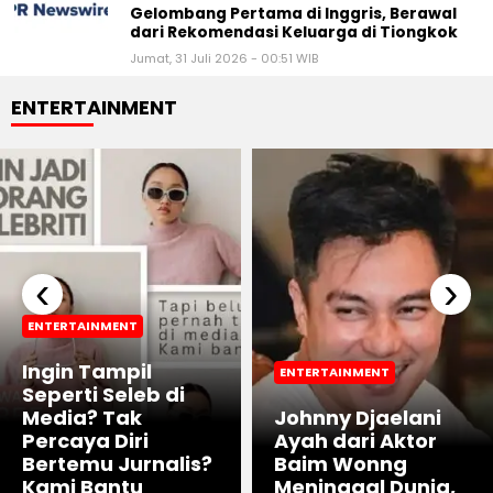
Gelombang Pertama di Inggris, Berawal
dari Rekomendasi Keluarga di Tiongkok
Jumat, 31 Juli 2026 - 00:51 WIB
ENTERTAINMENT
‹
›
ENTERTAINMENT
Ingin Tampil
ENTERTAINMENT
Seperti Seleb di
Media? Tak
Johnny Djaelani
Percaya Diri
Ayah dari Aktor
Bertemu Jurnalis?
Baim Wonng
Kami Bantu
Meninggal Dunia,