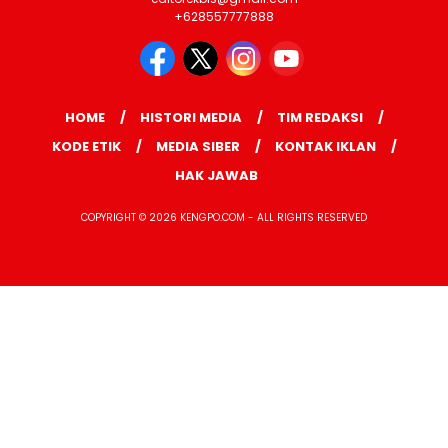
+628557777888
HOME
HISTORI MEDIA
TIM REDAKSI
KODE ETIK
MEDIA SIBER
KONTAK IKLAN
HAK JAWAB
COPYRIGHT © 2026 KENGPO.COM - ALL RIGHTS RESERVED