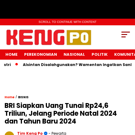
SCROLL TO CONTINUE WITH CONTENT
HOME
PEREKONOMIAN
NASIONAL
POLITIK
KOMUNIT
Alsintan Disalahgunakan? Wamentan Ingatkan Sanksi Pida
/
Home
BISNIS
BRI Siapkan Uang Tunai Rp24,6
Triliun, Jelang Periode Natal 2024
dan Tahun Baru 2024
Tim Keng Po
- Pewarta