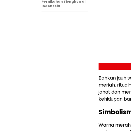
Pernikahan Tionghoa di
Indonesia
Bahkan jauh 
meriah, ritual
jahat dan m
kehidupan bar
Simbolis
Warna merah y