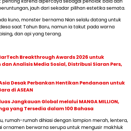
 penting karena dipercaya sebagai penolak bala dan
untungan, jauh dari sekadar pilihan estetika semata.
da kuno, monster bernama Nian selalu datang untuk
esa saat Tahun Baru, namun ia takut pada warna
ising, dan api yang terang.
 MarTech Breakthrough Awards 2026 untuk
an Analisis Media Sosial, Distribusi Siaran Pers,
e Asia Desak Perbankan Hentikan Pendanaan untuk
Bara di ASEAN
rluas Jangkauan Global melalui MANGA MILLION,
nga yang Tersedia dalam 100 Bahasa
tu, rumah-rumah dihiasi dengan lampion merah, lentera,
ai ornamen berwarna serupa untuk mengusir makhluk