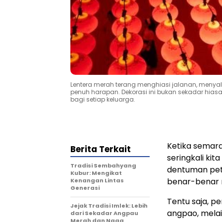
Lentera merah terang menghiasi jalanan, meny
penuh harapan. Dekorasi ini bukan sekadar hia
bagi setiap keluarga.
Ketika semara
Berita Terkait
seringkali ki
Tradisi Sembahyang
dentuman pet
Kubur: Mengikat
benar-benar m
Kenangan Lintas
Generasi
Tentu saja, p
Jejak Tradisi Imlek: Lebih
angpao, melai
dari Sekadar Angpau
Merah dan Naga