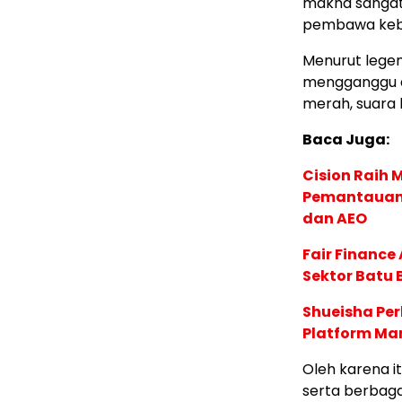
makna sangat
pembawa keber
Menurut legen
mengganggu d
merah, suara b
Baca Juga:
Cision Raih
Pemantauan d
dan AEO
Fair Financ
Sektor Batu 
Shueisha Pe
Platform Ma
Oleh karena i
serta berbag