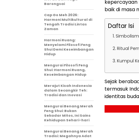
kepercayaan s
Barongsai
baik di masa
Cap Go Meh 2026:
Harmoni Multikultural di
Tengah Tradisi Lintas
Daftar Isi
Zaman
Simbolis
Harmoni Ruang:
Menyelami Filosofi Feng
Ritual P
Shui Demi Keseimbangan
Hidup
Kumpul K
Mengurai Filosofi Feng
Shui: Harmoni Ruang,
Keseimbangan Hidup
Sejak berabad
Merajut Kisah Indonesia
termasuk Indo
dalam Secangkir Teh:
Tradisi dan Inovasi
identitas bud
Mengurai Benang Merah
Feng Shui: Bukan
Sekadar Mitos, Ini Sains
Kehidupan Sehari-hari
Mengurai Benang Merah
Tradisi: Megahnya Adat