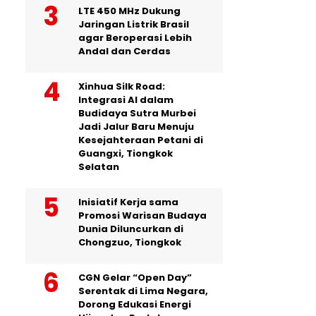
LTE 450 MHz Dukung
Jaringan Listrik Brasil
agar Beroperasi Lebih
Andal dan Cerdas
Xinhua Silk Road:
Integrasi AI dalam
Budidaya Sutra Murbei
Jadi Jalur Baru Menuju
Kesejahteraan Petani di
Guangxi, Tiongkok
Selatan
Inisiatif Kerja sama
Promosi Warisan Budaya
Dunia Diluncurkan di
Chongzuo, Tiongkok
CGN Gelar “Open Day”
Serentak di Lima Negara,
Dorong Edukasi Energi