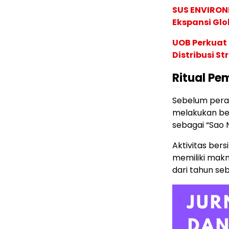
SUS ENVIRONM
Ekspansi Glo
UOB Perkuat
Distribusi St
Ritual Pe
Sebelum peray
melakukan be
sebagai “Sao 
Aktivitas ber
memiliki makn
dari tahun se