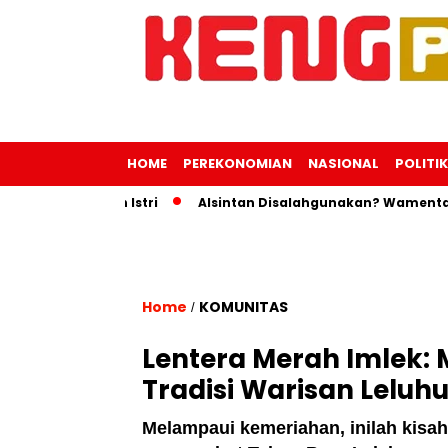
HOME
PEREKONOMIAN
NASIONAL
POLITIK
rjalanan Istri
Alsintan Disalahgunakan? Wamentan Ingatk
Home
KOMUNITAS
/
Lentera Merah Imlek
Tradisi Warisan Leluhu
Melampaui kemeriahan, inilah kisah 