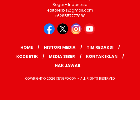
Bogor - Indonesia
editorekbis@gmail.com
+628557777888
HOME
HISTORI MEDIA
TIM REDAKSI
KODE ETIK
MEDIA SIBER
KONTAK IKLAN
HAK JAWAB
COPYRIGHT © 2026 KENGPO.COM - ALL RIGHTS RESERVED