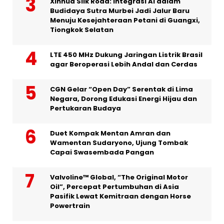
Xinhua Silk Road: Integrasi AI dalam
Budidaya Sutra Murbei Jadi Jalur Baru
Menuju Kesejahteraan Petani di Guangxi,
Tiongkok Selatan
LTE 450 MHz Dukung Jaringan Listrik Brasil
agar Beroperasi Lebih Andal dan Cerdas
CGN Gelar “Open Day” Serentak di Lima
Negara, Dorong Edukasi Energi Hijau dan
Pertukaran Budaya
Duet Kompak Mentan Amran dan
Wamentan Sudaryono, Ujung Tombak
Capai Swasembada Pangan
Valvoline™ Global, “The Original Motor
Oil”, Percepat Pertumbuhan di Asia
Pasifik Lewat Kemitraan dengan Horse
Powertrain