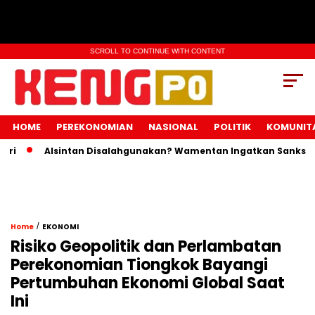
SCROLL TO CONTINUE WITH CONTENT
HOME
PEREKONOMIAN
NASIONAL
POLITIK
KOMUNIT
Alsintan Disalahgunakan? Wamentan Ingatkan Sanksi Pidan
/
Home
EKONOMI
Risiko Geopolitik dan Perlambatan
Perekonomian Tiongkok Bayangi
Pertumbuhan Ekonomi Global Saat
Ini